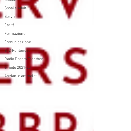
Sposi e Adulti
Servizi
Carità
Formazione
Comunicazione
B. V. Pontenovo
Radio Dream Together
Sinodo 2021-23
Anziani e ammalati