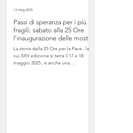
è stato il tema della famiglia , in
questo anno pastorale che nella nostra
13 mag 2025
diocesi è stato introdotto a settembre
Passi di speranza per i più
dalla Lettera che l'arcivescovo ha
inviato alla Diocesi , dal titolo
fragili: sabato alla 25 Ore
l’inaugurazione delle mostre
“Il Pilastro in arte”
La storia della 25 Ore per la Pace , la
cui XXV edizione si terrà il 17 e 18
maggio 2025 , è anche una
straordinaria storia di legami di...