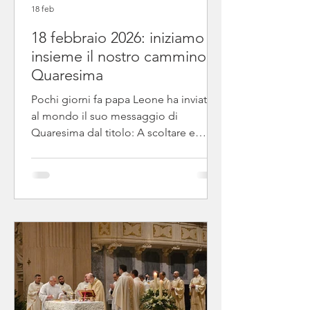
18 feb
18 febbraio 2026: iniziamo
insieme il nostro cammino di
Quaresima
Pochi giorni fa papa Leone ha inviato
al mondo il suo messaggio di
Quaresima dal titolo: A scoltare e
digiunare . La Quaresima come tempo
di conversione, con un invito diretto a
ciascuno di noi, a livello personale, di
famiglia, di parrocchia e dell'intera
unità pastorale. Il papa invita tutti noi a
vivere questo tempo non come un
dovere formale, ma come un’
opportunità per "disarmare il cuore" .
Ecco, in sintesi, i tre pilastri del suo
messaggio per quest'anno: 1. Il Digiun