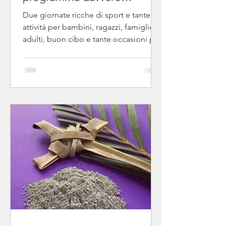
speciale!
Due giornate ricche di sport e tante
attività per bambini, ragazzi, famiglie e
adulti, buon cibo e tante occasioni per
stare insieme. Ci saranno eventi per
tutte le età, tornei, laboratori,
animazione e tanti momenti da vivere
in comunità. Ecco il programma
completo! Vi aspettiamo per una
grande festa di comunità e pace!