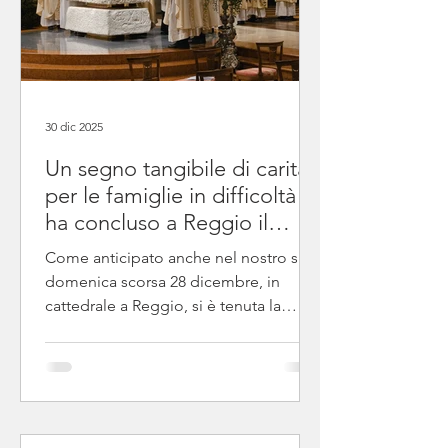
30 dic 2025
Un segno tangibile di carità
per le famiglie in difficoltà
ha concluso a Reggio il
Giubileo della speranza
Come anticipato anche nel nostro sito,
domenica scorsa 28 dicembre, in
cattedrale a Reggio, si è tenuta la
convocazione diocesana presieduta
dal nostro vescovo Giacomo, in cui il
nostro pastore ha concluso il Giubileo
della Speranza. Possiamo dire che il
filo conduttore della conceìebrazione