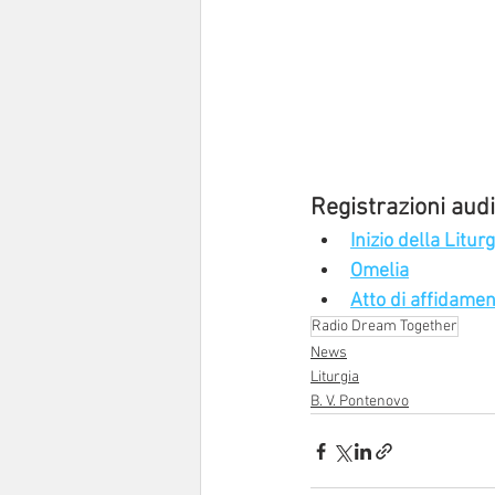
Registrazioni audi
Inizio della Litur
Omelia
Atto di affidamen
Radio Dream Together
News
Liturgia
B. V. Pontenovo