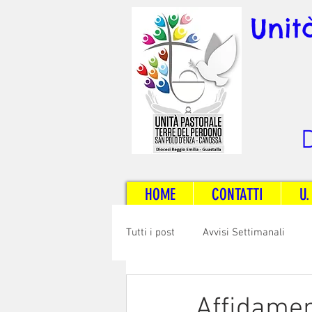
Unit
D
HOME
CONTATTI
U.
Tutti i post
Avvisi Settimanali
Sposi e Adulti
Servizi
C
Affidament