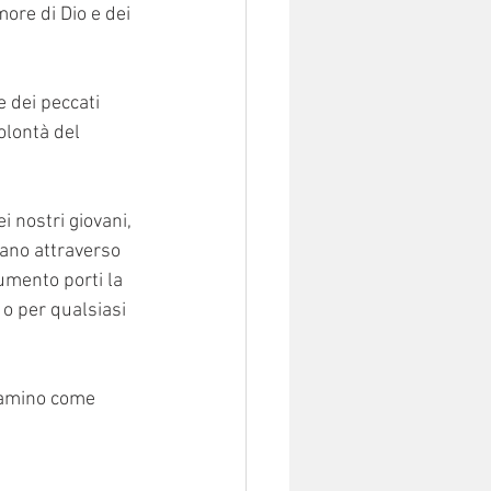
ore di Dio e dei 
e dei peccati 
olontà del 
 nostri giovani, 
cano attraverso 
umento porti la 
 o per qualsiasi 
 amino come 