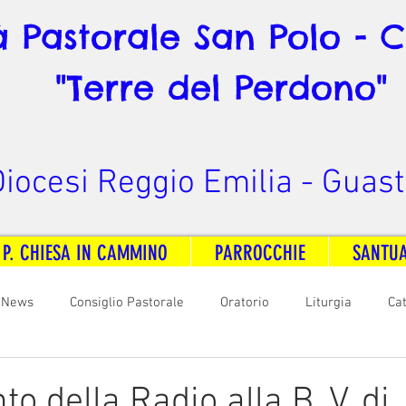
à Pastorale San Polo - 
"Terre del Perdono"
iocesi Reggio Emilia - Guast
 P. CHIESA IN CAMMINO
PARROCCHIE
SANTU
News
Consiglio Pastorale
Oratorio
Liturgia
Ca
arità
Formazione
Comunicazione
B. V. Pontenovo
o della Radio alla B. V. di