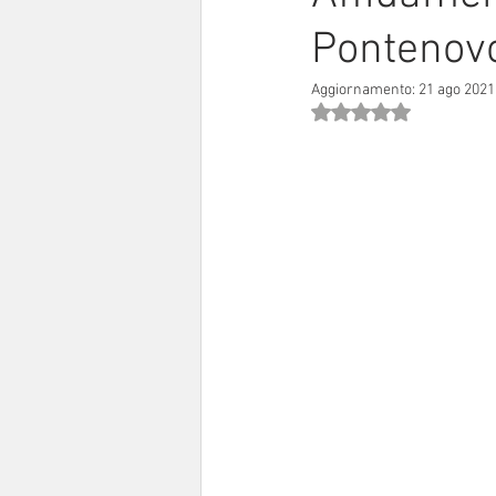
Pontenov
Sinodo 2021-23
Anziani e a
Aggiornamento:
21 ago 2021
Valutazione NaN stell