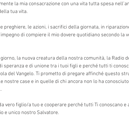
mente la mia consacrazione con una vita tutta spesa nell’am
ella tua vita.
le preghiere, le azioni, i sacrifici della giornata, in riparazion
n l’impegno di compiere il mio dovere quotidiano secondo la v
 giorno, la nuova creatura della nostra comunità, la Radio dei
 speranza e di unione tra i tuoi figli e perché tutti ti conos
rola del Vangelo. Ti prometto di pregare affinché questo str
lle nostre case e in quelle di chi ancora non lo ha conosciuto
.
da vero figlio/a tuo e cooperare perché tutti Ti conoscano e
o e unico nostro Salvatore. 