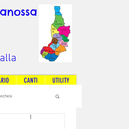
Canossa
alla
ARIO
CANTI
UTILITY
techesi
Radio Dream Together