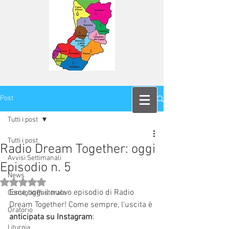
Post
Tutti i post
Tutti i post
Radio Dream Together: oggi
Avvisi Settimanali
Episodio n. 5
News
Valutazione NaN stelle su 5.
Esce oggi il nuovo episodio di Radio 
Consiglio Pastorale
Dream Together! Come sempre, l'uscita è 
Oratorio
anticipata su Instagram
:  
Liturgia