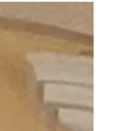
patrono della comunità. Come ogni anno la Messa
serale ha radunato quasi tutti gli abitanti della piccola
frazione canusina. Quest’anno la celebrazione è stata
presieduta da padre José M. Carvajal Gallardo, dei
Padri Barnabiti, da qualche anno collaboratore estivo
nell