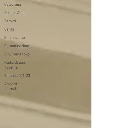
Catechesi
Sposi e Adulti
Servizi
Carità
Formazione
Comunicazione
B. V. Pontenovo
Radio Dream
Together
Sinodo 2021-23
Anziani e
ammalati