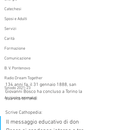
Catechesi
Sposi e Adulti
Servizi
Carità
Formazione
Comunicazione
B. V. Pontenovo
Radio Dream Together
134 anni fa, il 31 gennaio 1888, san 
Sinodo 2021-23
Giovanni Bosco ha concluso a Torino la 
Anziani e ammalati
sua vita terrena. 
Scrive Cathopedia:
Il messaggio educativo di don 