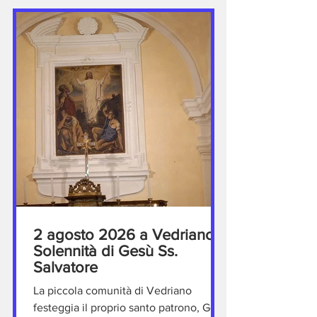
abitanti della piccola frazione canusina.
Quest’anno la celebrazione è stata
presieduta da padre José M. Carvajal
Gallardo, dei Padri Barnabiti, da
qualche anno collaboratore estivo nell
2 agosto 2026 a Vedriano:
Solennità di Gesù Ss.
Salvatore
La piccola comunità di Vedriano
festeggia il proprio santo patrono, Gesù