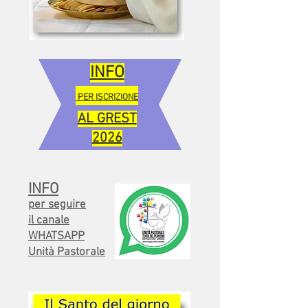
INFO
PER ISCRIZIONE
AL GREST
2026
INFO
per seguire
il canale
WHATSAPP
Unità Pastorale