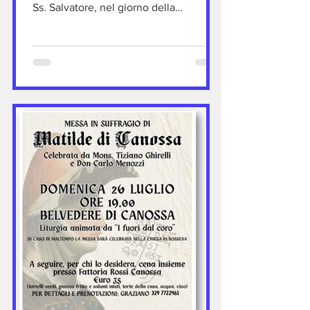
Ss. Salvatore, nel giorno della
Trasfigurazione del Signore che si
celebra il 6 agosto e anticipata
quest'anno alla domenica precedente.
Tale ricorrenza a tutti cara ha
riproposto due momenti fondamentali:
la santa messa e il successivo e
tradizionale rinfresco conviviale.
Accanto al nostro parroco don Carlo,
che ha celebrato la santa messa, erano
presenti anche il diacono Giosuè e
l'accolito Mirko. Il C