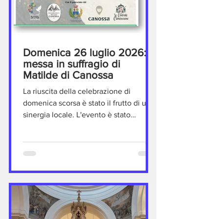
Domenica 26 luglio 2026:
messa in suffragio di
Matilde di Canossa
La riuscita della celebrazione di
domenica scorsa è stato il frutto di una
sinergia locale. L'evento è stato
organizzato con cura dall’Unità
Pastorale "Terre del Perdono" e dalla
Pro Loco Canossa di Rossena, con il
sentito coinvolgimento di tutte le
Contrade Canossane, che con la loro
presenza hanno dato un forte valore.
La Santa Messa è stata presieduta da
mons. Tiziano Ghirelli e concelebrata