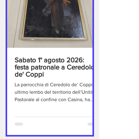
Sabato 1° agosto 2026:
festa patronale a Ceredolo
de' Coppi
La parrocchia di Ceredolo de’ Coppi,
ultimo lembo del territorio dell’Unità
Pastorale al confine con Casina, ha
festeggiato sabato 1° agosto la
solennità di San Pellegrino re ed
eremita, titolare della chiesa e patrono
della comunità. Come ogni anno la
Messa serale ha radunato quasi tutti gli