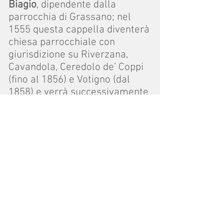
Biagio
, dipendente dalla
parrocchia di Grassano; nel
1555 questa cappella diventerà
chiesa parrocchiale con
giurisdizione su Riverzana,
Cavandola, Ceredolo de’ Coppi
(fino al 1856) e Votigno (dal
1858) e verrà successivamente
ampliata; attualmente la
chiesa parrocchiale
è chiusa
da
vari anni e sono in corso i
lavori di ristrutturazione.
Nelle vicinanze sorge il l
complesso parrocchiale che ha
ospitato dagli anni ottanta fino
ai primi anni del 2000 la casa
di preghiera diocesana “
Piccola