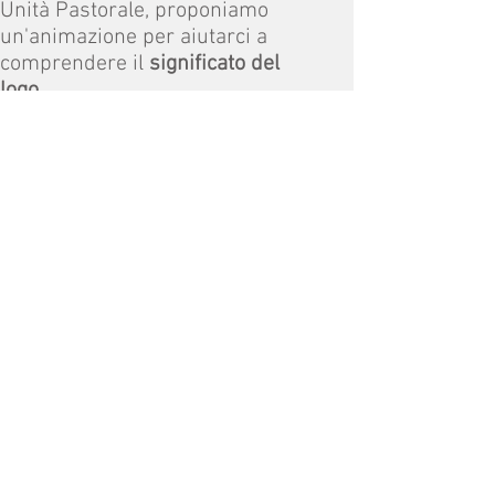
Unità Pastorale, proponiamo
un'animazione per aiutarci a
comprendere il
significato del
logo
.
I contenuti di questo sito sono distribuiti
con licenza
Creative Commons -
Attribuzione - Non commerciale -
3.0
Unported
CC BY-NC-SA 3.0
(link is external)