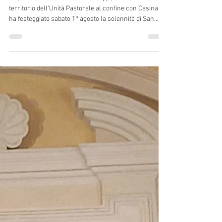
Sabato 1° agosto 2026: festa
patronale a Ceredolo de' Coppi
La parrocchia di Ceredolo de’ Coppi, ultimo lembo del
territorio dell’Unità Pastorale al confine con Casina,
ha festeggiato sabato 1° agosto la solennità di San
Pellegrino re ed eremita, titolare della chiesa e
patrono della comunità. Come ogni anno la Messa
serale ha radunato quasi tutti gli abitanti della piccola
frazione canusina. Quest’anno la celebrazione è stata
presieduta da padre José M. Carvajal Gallardo, dei
Padri Barnabiti, da qualche anno collaboratore estivo
nell