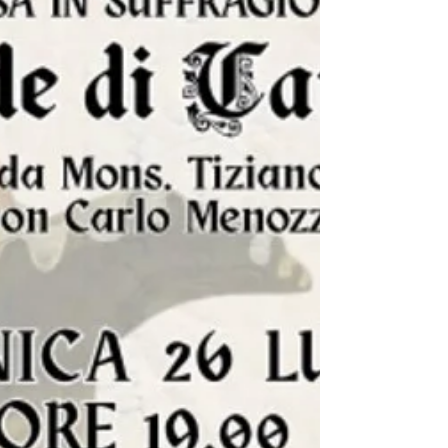
Trasfigurazione del Signore che si celebra il 6 agosto e
anticipata quest'anno alla domenica precedente. Tale
ricorrenza a tutti cara ha riproposto due momenti
fondamentali: la santa messa e il successivo e
tradizionale rinfresco conviviale. Accanto al nostro
parroco don Carlo, che ha celebrato la santa messa,
erano presenti anche il diacono Giosuè e l'accolito
Mirko. Il C