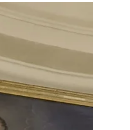
ai loro educatori. I bambini e i ragazzi sono in
cammino, guidati da don Carlo e dai loro educatori
Hanno vissuto questa settimana in mezzo alla natura,
nel nostro Appennino, tra camminate, giochi, servizio
e momenti di riflessione/preghiera. Le bellezze del
nostro Appennino La settimana era iniziata con la
visione del film “So