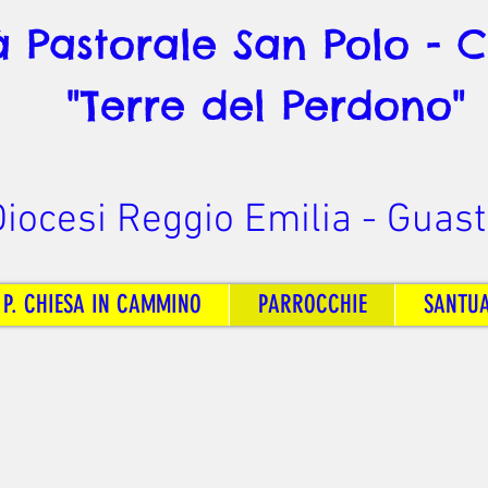
à Pastorale San Polo - 
"Terre del Perdono"
iocesi Reggio Emilia - Guast
 P. CHIESA IN CAMMINO
PARROCCHIE
SANTU