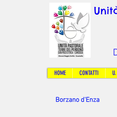
Unit
D
HOME
CONTATTI
U.
Borzano d'Enza