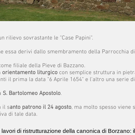
un rilievo sovrastante le "Case Papini".
che essa derivi dallo smembramento della Parrocchia d
ome filiale della Pieve di Bazzano.
n
orientamento liturgico
con semplice struttura in pietr
i il prima la data "6 Aprile 1654" e l'altro una serie di 
 a
S. Bartolomeo Apostolo
.
il s
anto patrono il 24 agosto
, ma molto spesso viene 
va di tale data.
avori di ristrutturazione della canonica di Borzano: 