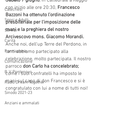
Sabato 7 giugno
, in Cattedrale a Reggio 
con inizio alle ore 20:30, 
Francesco 
Catechesi
Bazzoni ha ottenuto l’ordinazione 
Sposi e Adulti
presbiteriale per l'imposizione delle 
mani e la preghiera del nostro 
Servizi
Arcivescovo mons. Giacomo Morandi.
Carità
Anche noi, dell'up Terre del Perdono, in 
Formazione
tanti abbiamo partecipato alla 
celebrazione, molto partecipata. Il nostro 
Comunicazione
parroco 
don Carlo ha concelebrato;
B. V. Pontenovo
come i suoi confratelli ha imposto le 
mani sul capo di don Francesco e si è 
Radio Dream Together
congratulato con lui a nome di tutti noi!
Sinodo 2021-23
Anziani e ammalati