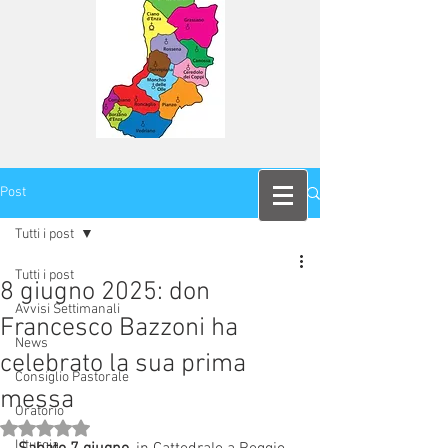
Post
Tutti i post
Tutti i post
8 giugno 2025: don
Avvisi Settimanali
Francesco Bazzoni ha
News
celebrato la sua prima
Consiglio Pastorale
messa
Oratorio
Valutazione NaN stelle su 5.
Liturgia