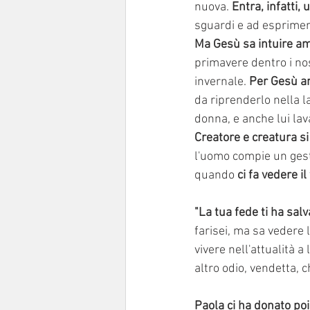
nuova. 
Entra, infatti,
sguardi e ad esprimere
Ma Gesù sa intuire amo
primavere dentro i nos
invernale. 
Per Gesù a
da riprenderlo nella l
donna, e anche lui lava
Creatore e creatura si
l'uomo compie un gesto 
quando 
ci fa vedere il
"La tua fede ti ha salva
farisei, ma sa vedere 
vivere nell'attualità 
altro odio, vendetta, c
Paola ci ha donato po