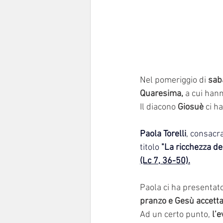
Nel pomeriggio di 
sab
Quaresima, 
a cui han
Il diacono 
Giosuè
 ci h
Paola Torelli
, consacr
titolo 
"La ricchezza d
(Lc 7, 36-50)
.
Paola ci ha presentato
pranzo e Gesù accetta l
Ad un certo punto, 
l’e