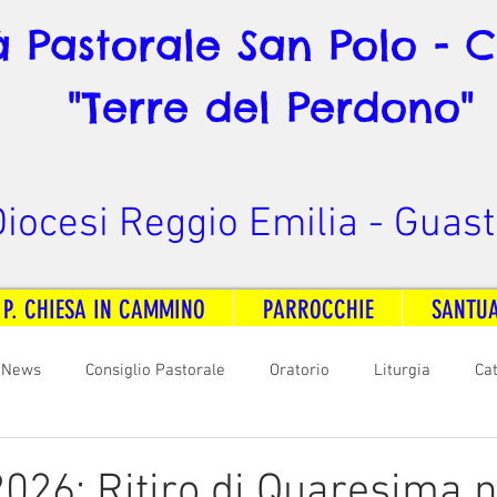
à Pastorale San Polo - 
"Terre del Perdono"
iocesi Reggio Emilia - Guast
 P. CHIESA IN CAMMINO
PARROCCHIE
SANTU
News
Consiglio Pastorale
Oratorio
Liturgia
Ca
arità
Formazione
Comunicazione
B. V. Pontenovo
026: Ritiro di Quaresima n