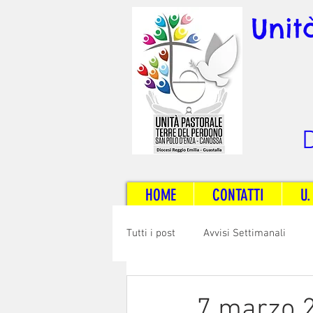
Unit
D
HOME
CONTATTI
U.
Tutti i post
Avvisi Settimanali
Sposi e Adulti
Servizi
C
7 marzo 2