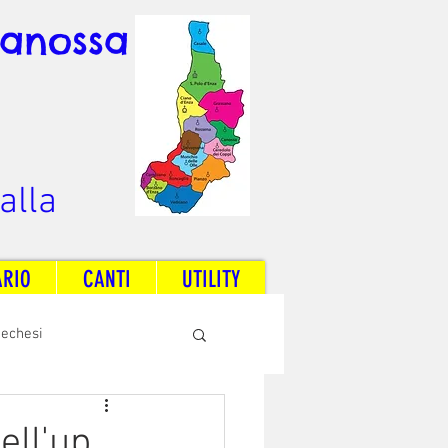
Canossa
alla
ARIO
CANTI
UTILITY
techesi
Radio Dream Together
ell'up