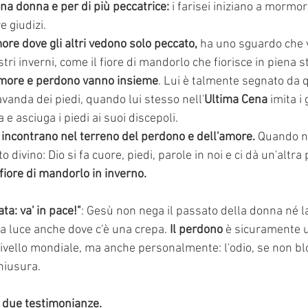
 una donna e per di più peccatrice:
 i farisei iniziano a mormor
 giudizi. 
re dove gli altri vedono solo peccato, 
ha uno sguardo che 
tri inverni, come il fiore di mandorlo che fiorisce in piena s
more e perdono vanno insieme
. Lui è talmente segnato da 
avanda dei piedi, quando lui stesso nell'
Ultima Cena
 imita i
 e asciuga i piedi ai suoi discepoli. 
 incontrano nel terreno del perdono e dell'amore. 
Quando no
divino: Dio si fa cuore, piedi, parole in noi e ci dà un'altra p
 fiore di mandorlo in inverno. 
ta: va' in pace!"
: Gesù non nega il passato della donna né la 
la luce anche dove c'è una crepa. 
Il perdono
 è sicuramente 
a livello mondiale, ma anche personalmente: l'odio, se non bl
hiusura. 
i due testimonianze.