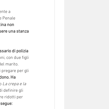
ente a 
e Penale 
tina non 
sere una stanza 
ario di polizia 
ni, con due figli 
el marito. 
 pregare per gli 
rdono. Ha 
o 
La crepa e la 
 definire gli 
e ridotti per 
 segue: