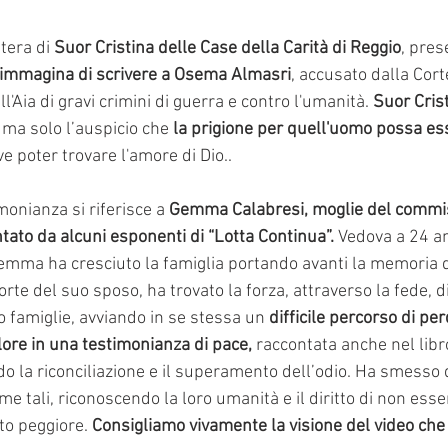
tera di 
Suor Cristina delle Case della Carità di Reggio
, pres
immagina di scrivere a Osema Almasri
, accusato dalla Cort
l'Aia di gravi crimini di guerra e contro l'umanità. 
Suor Cris
, ma solo l’auspicio che 
la prigione per quell'uomo possa es
ve poter trovare l'amore di Dio..
onianza si riferisce a 
Gemma Calabresi, moglie del commiss
ntato da alcuni esponenti di “Lotta Continua”.
 Vedova a 24 an
Gemma ha cresciuto la famiglia portando avanti la memoria d
rte del suo sposo, ha trovato la forza, attraverso la fede, di
o famiglie, avviando in se stessa un 
difficile percorso di pe
lore in una testimonianza di pace,
 raccontata anche nel libr
 la riconciliazione e il superamento dell’odio. Ha smesso di
e tali, riconoscendo la loro umanità e il diritto di non esser
to peggiore. 
Consigliamo vivamente la visione del video che