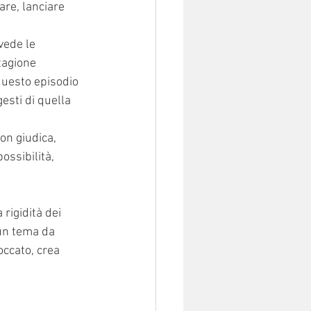
are, lanciare 
vede le 
tagione 
questo episodio 
 gesti di quella 
n giudica, 
ossibilità, 
rigidità dei 
un tema da 
occato, crea 