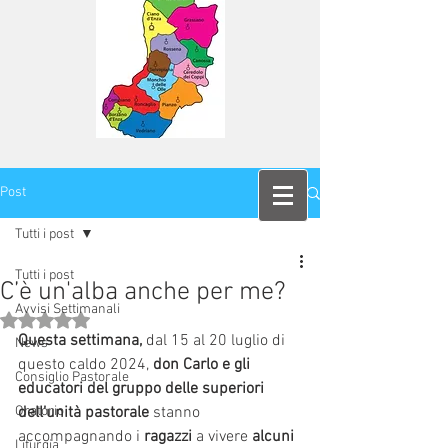
Post
Tutti i post
Tutti i post
C’è un'alba anche per me?
Avvisi Settimanali
Valutazione NaN stelle su 5.
Questa settimana, 
dal 15 al 20 luglio di 
News
questo caldo 2024, 
don Carlo e gli 
Consiglio Pastorale
educatori del gruppo delle superiori 
Oratorio
dell’unità pastorale 
stanno 
accompagnando i 
ragazzi
 a vivere 
alcuni 
Liturgia