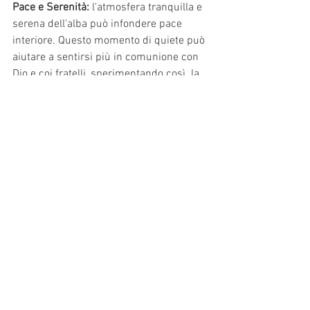
Pace e Serenità:
 l'atmosfera tranquilla e 
serena dell'alba può infondere pace 
interiore. Questo momento di quiete può 
aiutare a sentirsi più in comunione con 
Dio e coi fratelli, sperimentando così  la 
compagnia di Dio, che non ci lascia soli.
Grazie ai ragazzi 
per averci provocato 
attraverso la loro esperienza. 
Auguriamo 
loro buon proseguimento!
News
Consiglio Pastorale
Oratorio