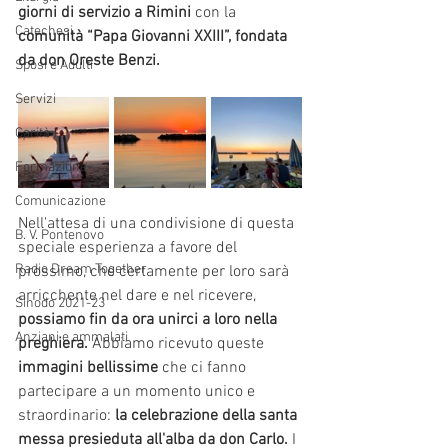
giorni di servizio a Rimini
 con la
Catechesi
comunità “Papa Giovanni XXIII”, fondata 
da don Oreste Benzi.
Sposi e Adulti
Servizi
Carità
Formazione
Comunicazione
Nell'attesa di una condivisione di questa 
B. V. Pontenovo
speciale esperienza a favore del 
Radio Dream Together
prossimo, che certamente per loro sarà 
arricchente nel dare e nel ricevere, 
Sinodo 2021-23
possiamo fin da ora unirci a loro nella 
Anziani e ammalati
preghiera.
 Abbiamo ricevuto queste 
immagini bellissime
 che ci fanno 
partecipare a un momento unico e 
straordinario:
 la celebrazione della santa 
messa presieduta all'alba da don Carlo.
 I 