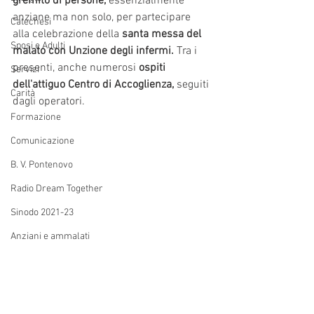
gremito di persone, 
essenzialmente 
anziane ma non solo, per partecipare 
Catechesi
alla celebrazione della
 santa messa del 
Sposi e Adulti
malato con Unzione degli infermi.
 Tra i 
presenti, anche numerosi 
ospiti 
Servizi
dell'attiguo Centro di Accoglienza,
 seguiti 
Carità
dagli operatori.
Formazione
Comunicazione
B. V. Pontenovo
Radio Dream Together
Sinodo 2021-23
Anziani e ammalati