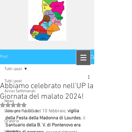
Post
Tutti i post
Tutti i post
Abbiamo celebrato nell'UP la
Avvisi Settimanali
Giornata del malato 2024!
News
Valutazione NaN stelle su 5.
Alle ore 16:00 del 10 febbraio, 
vigilia 
Consiglio Pastorale
della Festa della Madonna di Lourdes
, il 
Oratorio
Santuario della B. V. di Pontenovo era 
Liturgia