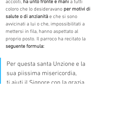
accoliti, 
ha unto fronte e mani 
a tutti 
coloro che lo desideravano
 per motivi di 
salute o di anzianità 
e che si sono 
avvicinati a lui o che, impossibilitati a 
mettersi in fila, hanno aspettato al 
proprio posto. Il parroco ha recitato la 
seguente formula:
Per questa santa Unzione e la 
sua piissima misericordia, 
ti aiuti il Signore con la grazia 
dello Spirito Santo.
R. Amen.
E, liberandoti dai peccati, ti salvi 
e nella sua bontà ti sollevi.