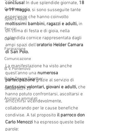
conclusa! 
In due splendide giornate, 
18 
Catechesi
e 19 maggio
, si sono susseguite tante 
esperienze che hanno coinvolto 
Sposi e Adulti
moltissimi bambini, ragazzi e adulti,
 in 
Servizi
un clima di festa e di gioia, nella 
splendida cornice rappresentata dagli 
Carità
ampi spazi dell'
oratorio Helder Camara 
Formazione
di San Polo.
Comunicazione
La manifestazione ha visto anche 
B. V. Pontenovo
quest'anno una 
numerosa 
Radio Dream Together
partecipazione 
grazie al servizio di 
tantissimi volontari, giovani e adulti,
 che 
Sinodo 2021-23
hanno potuto confrontarsi, ascoltarsi e 
Anziani e ammalati
arricchirsi vicendevolmente, 
collaborando per le cause benefiche 
condivise. A tal proposito 
il parroco don 
Carlo Menozzi
 ha espresso queste belle 
parole: 