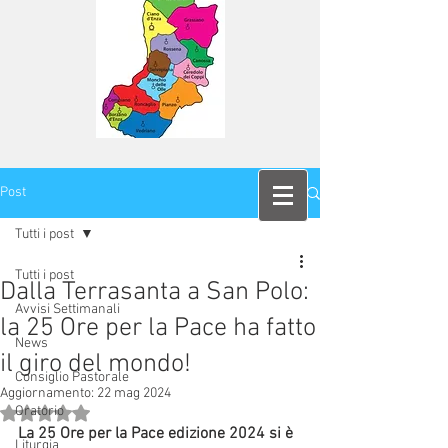
Post
Tutti i post
Tutti i post
Dalla Terrasanta a San Polo:
Avvisi Settimanali
la 25 Ore per la Pace ha fatto
News
il giro del mondo!
Consiglio Pastorale
Aggiornamento:
22 mag 2024
Oratorio
Valutazione NaN stelle su 5.
La 25 Ore per la Pace edizione 2024 si è 
Liturgia