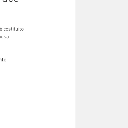
 è costituito 
ausa: 
ti: