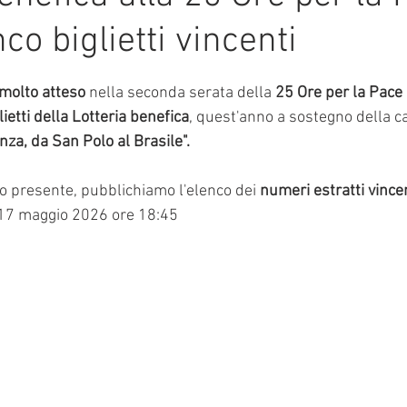
co biglietti vincenti
mmalati
e su 5.
olto atteso 
nella seconda serata della 
25 Ore per la Pace
lietti della Lotteria benefica
, quest'anno a sostegno della c
za, da San Polo al Brasile".
o presente, pubblichiamo l'elenco dei 
numeri estratti vincen
17 maggio 2026 ore 18:45