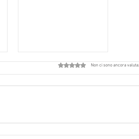
Valutazione 0 stelle su 5.
Non ci sono ancora valuta
2 agosto 2026 a Vedriano:
Solennità di Gesù Ss. Salvatore