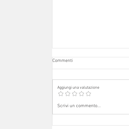
Commenti
Aggiungi una valutazione
Sabato 1° agosto 2026: festa
Scrivi un commento...
patronale a Ceredolo de' Coppi