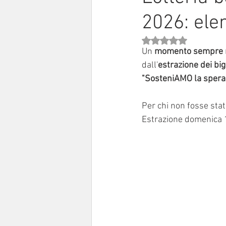
2026: elen
Sinodo 2021-23
Anziani e a
Valutazione NaN stell
Un 
momento sempre m
dall'
estrazione dei big
"SosteniAMO la speran
Per chi non fosse stat
Estrazione domenica 