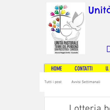
Unit
D
HOME
CONTATTI
U.
Tutti i post
Avvisi Settimanali
Sposi e Adulti
Servizi
C
Lotteria b