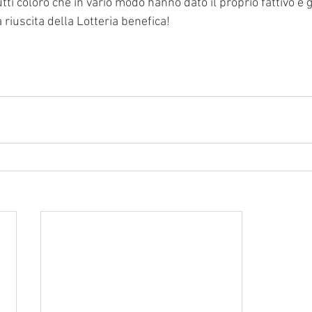
tutti coloro che in vario modo hanno dato il proprio fattivo e
 riuscita della Lotteria benefica!