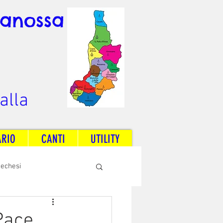
Canossa
alla
ARIO
CANTI
UTILITY
techesi
Radio Dream Together
 Pace