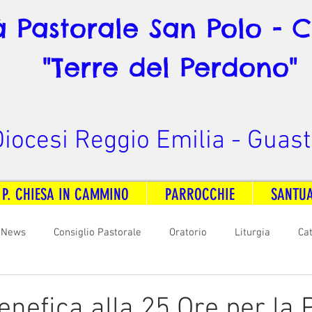
à Pastorale San Polo - 
"Terre del Perdono"
iocesi Reggio Emilia - Guast
 P. CHIESA IN CAMMINO
PARROCCHIE
SANTU
News
Consiglio Pastorale
Oratorio
Liturgia
Ca
arità
Formazione
Comunicazione
B. V. Pontenovo
enefica alla 25 Ore per la