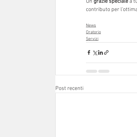
Un 
grazie speciale
 a 
contributo per l'ottima
News
Oratorio
Servizi
Post recenti