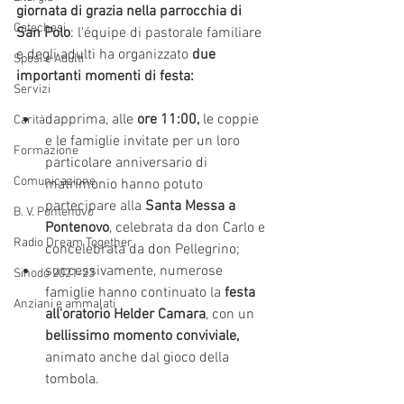
giornata di grazia nella parrocchia di 
Catechesi
San Polo
: l'équipe di pastorale familiare 
e degli adulti ha organizzato 
due 
Sposi e Adulti
importanti momenti di festa:
Servizi
dapprima, alle 
ore 11:00,
 le coppie 
Carità
e le famiglie invitate per un loro 
Formazione
particolare anniversario di 
Comunicazione
matrimonio hanno potuto 
partecipare alla 
Santa Messa a 
B. V. Pontenovo
Pontenovo
, celebrata da don Carlo e 
Radio Dream Together
concelebrata da don Pellegrino;
successivamente, numerose 
Sinodo 2021-23
famiglie hanno continuato la 
festa 
Anziani e ammalati
all'oratorio Helder Camara
, con un 
bellissimo momento conviviale,
animato anche dal gioco della 
tombola.