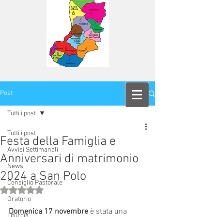
Post
Tutti i post
Tutti i post
Festa della Famiglia e
Avvisi Settimanali
Anniversari di matrimonio
News
2024 a San Polo
Consiglio Pastorale
Valutazione NaN stelle su 5.
Oratorio
Domenica 17 novembre
 è stata una 
Liturgia