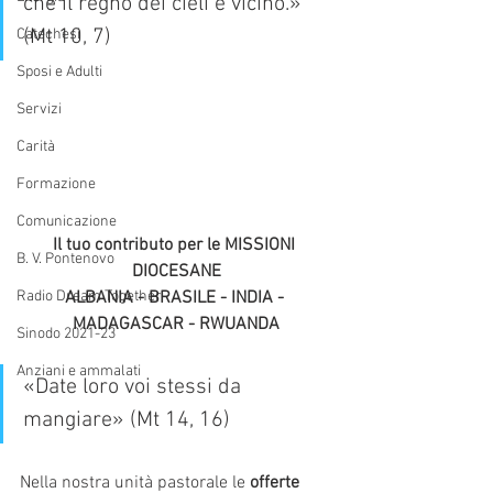
che il regno dei cieli è vicino.» 
(Mt 10, 7)
Catechesi
Sposi e Adulti
Servizi
Carità
Formazione
Comunicazione
Il tuo contributo per le MISSIONI 
B. V. Pontenovo
DIOCESANE
ALBANIA - BRASILE - INDIA - 
Radio Dream Together
MADAGASCAR - RWUANDA
Sinodo 2021-23
Anziani e ammalati
«Date loro voi stessi da 
mangiare» (Mt 14, 16)
Nella nostra unità pastorale le 
offerte 