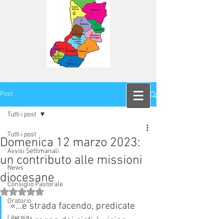
Post
Tutti i post
Tutti i post
Domenica 12 marzo 2023:
Avvisi Settimanali
un contributo alle missioni
News
diocesane
Consiglio Pastorale
Valutazione NaN stelle su 5.
Oratorio
«…e strada facendo, predicate
Liturgia