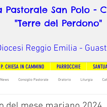
à Pastorale San Polo - 
"Terre del Perdono"
iocesi Reggio Emilia - Guast
 P. CHIESA IN CAMMINO
PARROCCHIE
SANTU
News
Consiglio Pastorale
Oratorio
Liturgia
Ca
arità
Formazione
Comunicazione
B. V. Pontenovo
io del mese mariano 2024