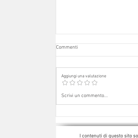
Commenti
Aggiungi una valutazione
Sabato 1° agosto 2026: festa
Scrivi un commento...
patronale a Ceredolo de' Coppi
I contenuti di questo sito s