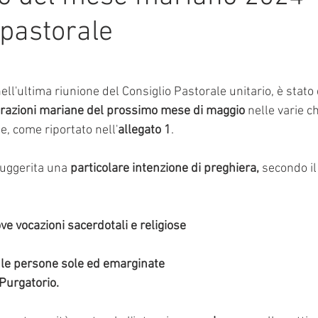
 pastorale
mmalati
e su 5.
ll'ultima riunione del Consiglio Pastorale unitario, è stato d
brazioni mariane del prossimo mese di maggio
 nelle varie 
e, come riportato nell'
allegato 1
.
uggerita una 
particolare intenzione di preghiera,
 secondo i
ve vocazioni sacerdotali e religiose
, le persone sole ed emarginate
Purgatorio.