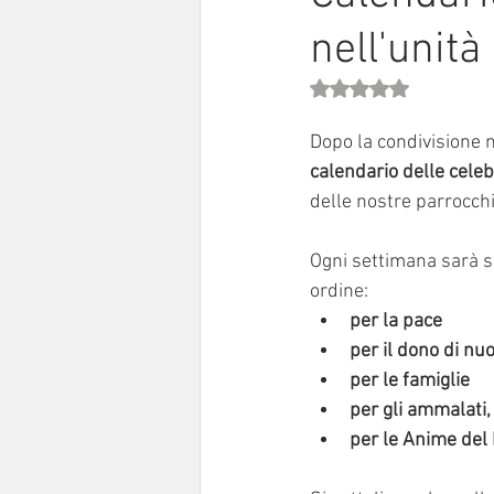
nell'unità
Sinodo 2021-23
Anziani e a
Valutazione NaN stell
Dopo la condivisione ne
calendario delle cele
delle nostre parrocchi
Ogni settimana sarà s
ordine:
per la pace
per il dono di nuo
per le famiglie
per gli ammalati
per le Anime del 