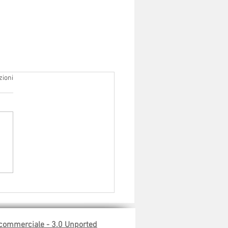
zioni
 commerciale -
3.0
Unported