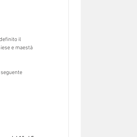
efinito il 
chiese e maestà 
l seguente 