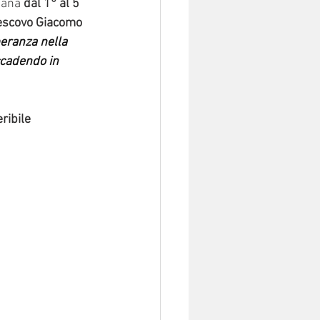
mana 
dal 1° al 5 
vescovo Giacomo 
eranza nella 
cadendo in 
ribile 