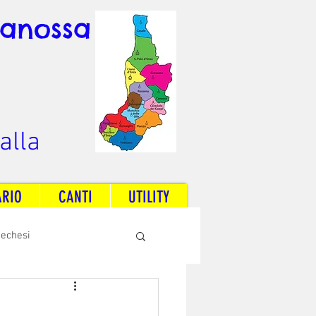
Canossa
alla
ARIO
CANTI
UTILITY
techesi
Radio Dream Together