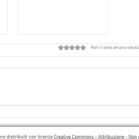
Valutazione 0 stelle su 5.
Non ci sono ancora valuta
2 agosto 2026 a Vedriano:
Solennità di Gesù Ss. Salvatore
ono distribuiti con licenza
Creative Commons - Attribuzione - Non