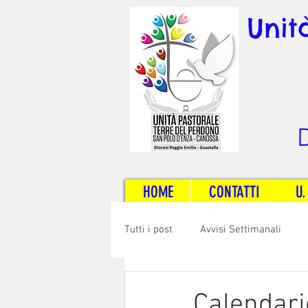
Unit
D
HOME
CONTATTI
U.
Tutti i post
Avvisi Settimanali
Sposi e Adulti
Servizi
C
Calendar