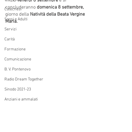
inizio 
venerdì 6 settembre
 e si 
concluderanno 
domenica 8 settembre, 
Catechesi
giorno della 
Natività della Beata Vergine 
Sposi e Adulti
Maria.
Servizi
Carità
Formazione
Comunicazione
B. V. Pontenovo
Radio Dream Together
Sinodo 2021-23
Anziani e ammalati