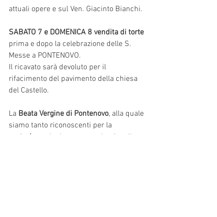
attuali opere e sul Ven. Giacinto Bianchi.
SABATO 7 e DOMENICA 8 vendita di torte
prima e dopo la celebrazione delle S. 
Messe a PONTENOVO.
Il ricavato sarà devoluto per il 
rifacimento del pavimento della chiesa 
del Castello.
La
 Beata Vergine di Pontenovo
, alla quale 
siamo tanto riconoscenti per la 
protezione
 che ha sempre elargito alla 
nostra comunità, 
benedica tutti noi 
e
le 
nostre famiglie, dai bambini agli anziani.
News
Consiglio Pastorale
Liturgia