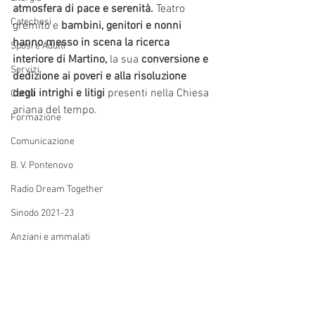
atmosfera di pace e serenità.
 Teatro 
Catechesi
gremito e 
bambini, genitori e nonni 
hanno messo in scena la ricerca 
Sposi e Adulti
interiore di Martino, 
la sua 
conversione e 
Servizi
dedizione ai poveri
e alla
risoluzione 
degli intrighi e litigi 
presenti nella Chiesa 
Carità
ariana del tempo.
Formazione
Comunicazione
B. V. Pontenovo
Radio Dream Together
Sinodo 2021-23
Anziani e ammalati