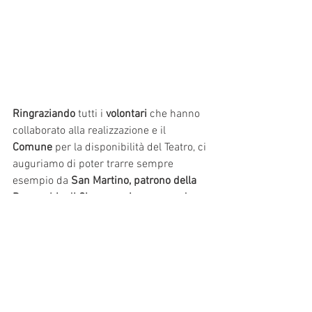
Ringraziando
 tutti i 
volontari 
che hanno 
collaborato alla realizzazione e il 
Comune
 per la disponibilità del Teatro, ci 
auguriamo di poter trarre sempre 
esempio da 
San Martino, patrono della 
Parrocchia di Ciano
, per 
imparare ad 
avere sempre uno sguardo attento verso 
chi, intorno a noi, è nel bisogno.
News
Consiglio Pastorale
Oratorio