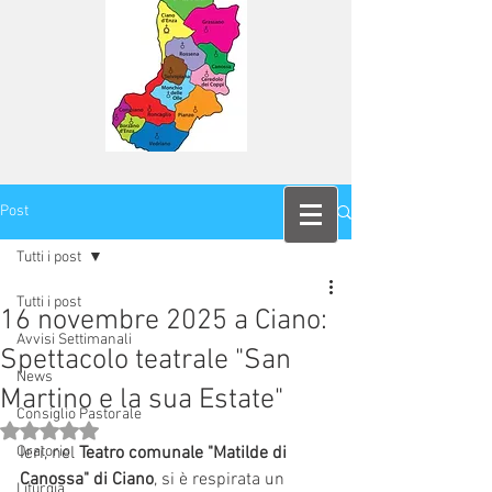
Post
Tutti i post
Tutti i post
16 novembre 2025 a Ciano:
Avvisi Settimanali
Spettacolo teatrale "San
News
Martino e la sua Estate"
Consiglio Pastorale
Valutazione NaN stelle su 5.
Oratorio
Ieri, nel 
Teatro comunale "Matilde di 
Canossa" di Ciano
, si è respirata un 
Liturgia