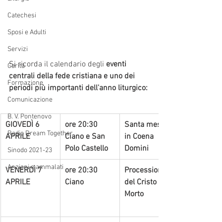
Catechesi
Sposi e Adulti
Servizi
Si ricorda il calendario degli 
eventi 
Carità
centrali della fede cristiana e uno dei 
Formazione
periodi più importanti dell'anno liturgico:
Comunicazione
B. V. Pontenovo
GIOVEDÌ 6 
ore 20:30 
Santa messa 
Radio Dream Together
APRILE
Ciano e San 
in Coena 
Polo Castello
Domini
Sinodo 2021-23
Anziani e ammalati
VENERDÌ 7 
ore 20:30
Processione 
APRILE
Ciano
del Cristo 
Morto  