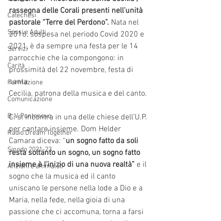
rassegna delle Corali presenti nell’unità 
Catechesi
pastorale “Terre del Perdono”.
 Nata nel 
Sposi e Adulti
2016, sospesa nel periodo Covid 2020 e 
2021, è da sempre una festa per le 14 
Servizi
parrocchie che la compongono: in 
Carità
prossimità del 22 novembre, festa di 
santa
Formazione
Cecilia, patrona della musica e del canto.
Comunicazione
B. V. Pontenovo
Ci si incontra in una delle chiese dell’U.P. 
per cantare insieme. Dom Helder 
Radio Dream Together
Camara diceva: “
un sogno fatto da soli 
Sinodo 2021-23
resta soltanto un sogno, un sogno fatto 
insieme è l’inizio di una nuova realtà”
 e il 
Anziani e ammalati
sogno che la musica ed il canto 
uniscano le persone nella lode a Dio e a 
Maria, nella fede, nella gioia di una 
passione che ci accomuna, torna a farsi 