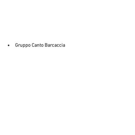
Gruppo Canto Barcaccia
Corale Santi Pietro e Paolo di 