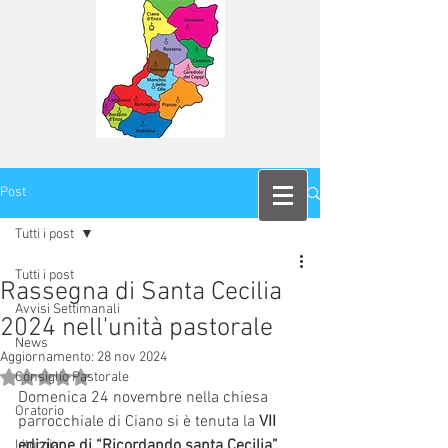
Post
Tutti i post
Tutti i post
Rassegna di Santa Cecilia
Avvisi Settimanali
2024 nell'unità pastorale
News
Aggiornamento:
28 nov 2024
Valutazione NaN stelle su 5.
Consiglio Pastorale
Domenica 24 novembre nella chiesa 
Oratorio
parrocchiale di Ciano si è tenuta la 
VII 
edizione di “Ricordando santa Cecilia”, 
Liturgia