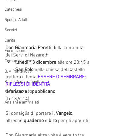
Catechesi
Sposi e Adulti
Servizi
Carità
Don Gianmaria Peretti
 della comunità 
Formazione
dei Servi di Nazareth
Comunicazione
lunedì 13 dicembre
 alle ore 20:45 a 
San Polo
 nella chiesa del Castello
B. V. Pontenovo
tratterà il tema
 ESSERE O SEMBRARE: 
Radio Dream Together
RIFLESSI DI IDENTITÀ
Il fariseo e il pubblicano
Sinodo 2021-23
(Lc18,9-14)
Anziani e ammalati
Si consiglia di portare il 
Vangelo
, 
oltreché 
quaderno
 e 
biro
 per gli appunti.
Don Gianmaria altre volte è venuto tra 