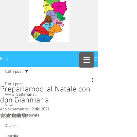
Post
Tutti i post
Tutti i post
Prepariamoci al Natale con
Avvisi Settimanali
don Gianmaria
News
Aggiornamento:
12 dic 2021
Valutazione NaN stelle su 5.
Consiglio Pastorale
Oratorio
Liturgia