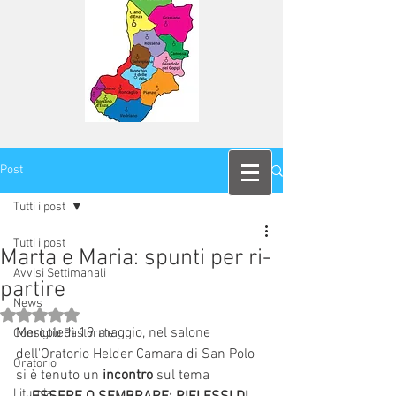
Post
Tutti i post
Tutti i post
Marta e Maria: spunti per ri-
Avvisi Settimanali
partire
News
Valutazione NaN stelle su 5.
Mercoledì 19 maggio, nel salone 
Consiglio Pastorale
dell'Oratorio Helder Camara di San Polo 
Oratorio
si è tenuto un
 incontro
 sul tema 
Liturgia