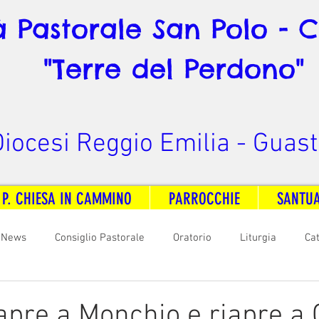
à Pastorale San Polo - 
"Terre del Perdono"
iocesi Reggio Emilia - Guast
 P. CHIESA IN CAMMINO
PARROCCHIE
SANTU
News
Consiglio Pastorale
Oratorio
Liturgia
Ca
arità
Formazione
Comunicazione
B. V. Pontenovo
 apre a Monchio e riapre a 