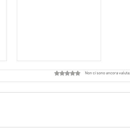
Valutazione 0 stelle su 5.
Non ci sono ancora valuta
2 agosto 2026 a Vedriano:
Solennità di Gesù Ss. Salvatore