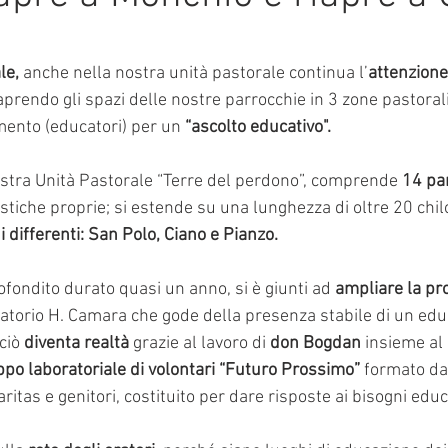
mmalati
e su 5.
le,
 anche nella nostra unità pastorale continua l’
attenzione
 aprendo gli spazi delle nostre parrocchie in 3 zone pastora
imento (educatori) per un 
“ascolto educativo".
ostra
Unità Pastorale “Terre del perdono”, comprende 
14 pa
stiche proprie; si estende su una lunghezza di oltre 20 chil
 differenti: San Polo, Ciano e Pianzo. 
fondito durato quasi un anno, si è giunti ad 
ampliare la pr
ratorio H. Camara che gode della presenza stabile di un edu
ciò 
diventa realtà
 grazie al lavoro di 
don Bogdan 
insieme al 
po laboratoriale di volontari “Futuro Prossimo” 
formato da 
ritas e genitori, costituito per dare risposte ai bisogni educa