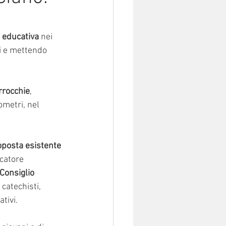
 educativa
 nei 
li e mettendo 
rrocchie
, 
ometri, nel 
oposta esistente 
catore 
Consiglio 
catechisti, 
tivi. 