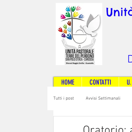
Unit
D
HOME
CONTATTI
U.
Tutti i post
Avvisi Settimanali
Sposi e Adulti
Servizi
C
Oratorio: