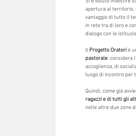
Si è voluto investire s
apertura al territorio, 
vantaggio di tutto il t
in rete tra di loro e co
dialogo con le istituzi
Il 
Progetto Oratori
 è u
pastorale
: considera 
accoglienza, di social
luogo di incontro per t
Quindi, come già avvie
ragazzi e di tutti gli al
nelle altre due zone d