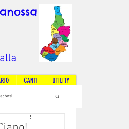
Canossa
alla
ARIO
CANTI
UTILITY
techesi
Radio Dream Together
Ciano!