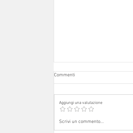
Commenti
Aggiungi una valutazione
Sabato 1° agosto 2026: festa
Scrivi un commento...
patronale a Ceredolo de' Coppi