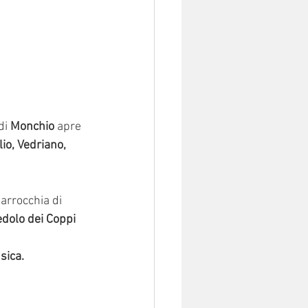
di 
Monchio
 apre 
io, Vedriano, 
parrocchia di 
dolo dei Coppi 
sica.