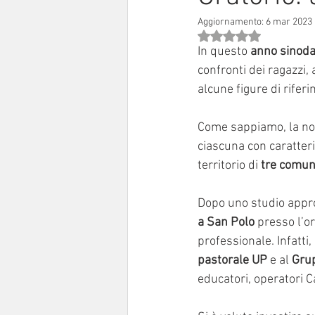
Aggiornamento:
6 mar 2023
Sinodo 2021-23
Anziani e a
Valutazione NaN stell
In questo 
anno sinoda
confronti dei ragazzi,
alcune figure di rifer
Come sappiamo,
la n
ciascuna con caratteri
territorio di 
tre comuni
Dopo uno studio appro
a San Polo
 presso l’o
professionale. Infatti, 
pastorale UP
 e al 
Grup
educatori, operatori Ca