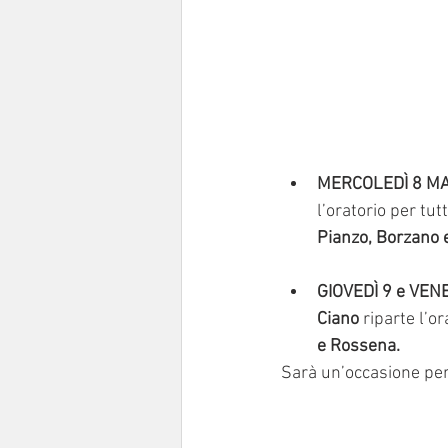
MERCOLEDÌ 8 M
l’oratorio per tut
Pianzo, Borzano 
GIOVEDÌ 9 e VE
Ciano
 riparte l’o
e Rossena. 
Sarà un’occasione pe