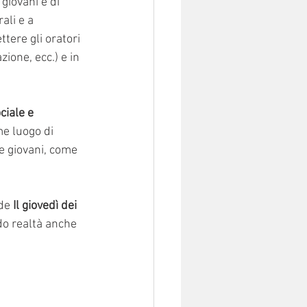
giovani e di 
ali e a 
ttere gli oratori 
zione, ecc.) e in 
iale e 
me luogo di 
e giovani, come 
 de
 Il giovedì dei 
do realtà anche 