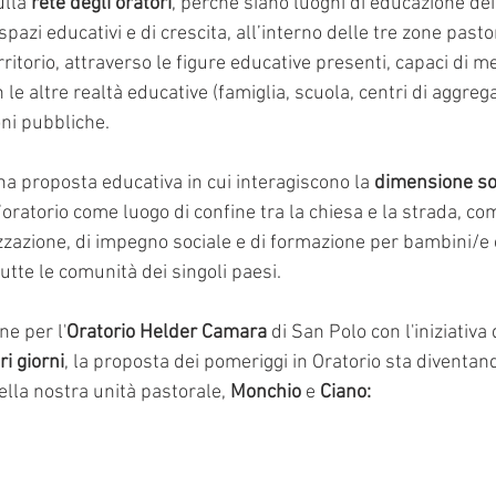
ulla 
rete degli oratori
, perché siano luoghi di educazione dei 
spazi educativi e di crescita, all’interno delle tre zone pastor
erritorio, attraverso le figure educative presenti, capaci di me
n le altre realtà educative (famiglia, scuola, centri di aggrega
oni pubbliche.
na proposta educativa in cui interagiscono la 
dimensione soc
l’oratorio come luogo di confine tra la chiesa e la strada, co
izzazione, di impegno sociale e di formazione per bambini/e 
utte le comunità dei singoli paesi.
ne per l'
Oratorio Helder Camara
 di San Polo con l'iniziativa
tri giorni
, la proposta dei pomeriggi in Oratorio sta diventan
ella nostra unità pastorale,
 Monchio
 e 
Ciano: