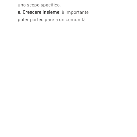
uno scopo specifico.
e. Crescere insieme:
 è importante 
poter partecipare a un comunità 
educante.
Al termine della sua relazione, il prof. 
Botturi ha indicato un 
sito utile
 per 
educatori e adulti che si coordinano 