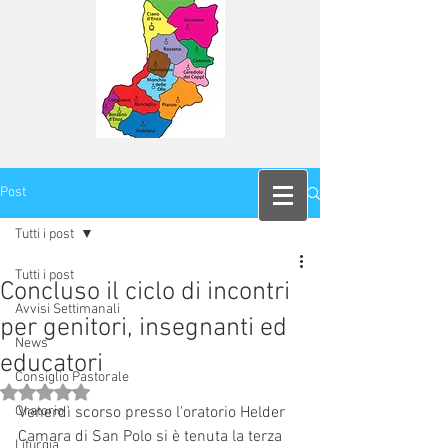
Post
Tutti i post
Tutti i post
Concluso il ciclo di incontri
Avvisi Settimanali
per genitori, insegnanti ed
News
educatori
Consiglio Pastorale
Valutazione NaN stelle su 5.
Oratorio
Venerdì scorso presso l'oratorio Helder 
Camara di San Polo si è tenuta la terza 
Liturgia