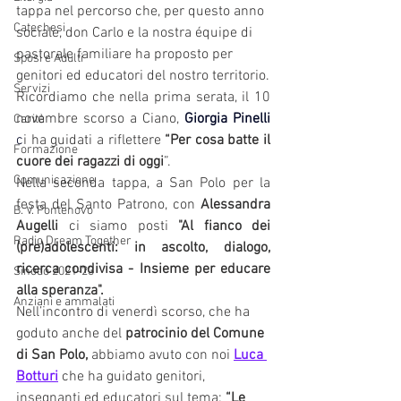
tappa nel percorso che, per questo anno 
Catechesi
sociale, don Carlo e la nostra équipe di 
pastorale familiare ha proposto per 
Sposi e Adulti
genitori ed educatori del nostro territorio.
Servizi
Ricordiamo che nella prima serata,
il 10 
novembre scorso a Ciano,
Giorgia Pinelli
Carità
c
i ha guidati a riflettere 
“
Per cosa batte il 
Formazione
cuore dei ragazzi di oggi
”.
Comunicazione
Nella seconda tappa, a San Polo per la 
festa del Santo Patrono, con 
Alessandra 
B. V. Pontenovo
Augelli
 ci siamo posti 
"Al fianco dei 
Radio Dream Together
(pre)adolescenti: in ascolto, dialogo, 
ricerca condivisa - Insieme per educare 
Sinodo 2021-23
alla speranza".
Anziani e ammalati
Nell’incontro di venerdì scorso, che ha 
goduto anche del 
patrocinio del Comune 
di San Polo, 
abbiamo avuto con noi
Luca 
Botturi
 che ha guidato genitori, 
insegnanti ed educatori sul tema: 
“Le 