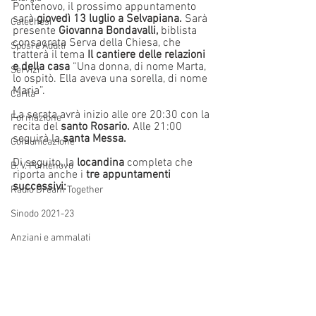
Pontenovo, il prossimo appuntamento 
sarà 
giovedì 13 luglio a Selvapiana. 
Sarà 
Catechesi
presente 
Giovanna Bondavalli,
 biblista 
consacrata Serva della Chiesa, che 
Sposi e Adulti
tratterà il tema 
Il cantiere delle relazioni 
e della casa 
“Una donna, di nome Marta, 
Servizi
lo ospitò. Ella aveva una sorella, di nome 
Maria”.
Carità
La serata avrà inizio alle ore 20:30 con la 
Formazione
recita del 
santo Rosario.
 Alle 21:00 
seguirà la 
santa Messa.
Comunicazione
Di seguito, la
 locandina
 completa che 
B. V. Pontenovo
riporta anche i 
tre appuntamenti 
successivi:
Radio Dream Together
Sinodo 2021-23
Anziani e ammalati