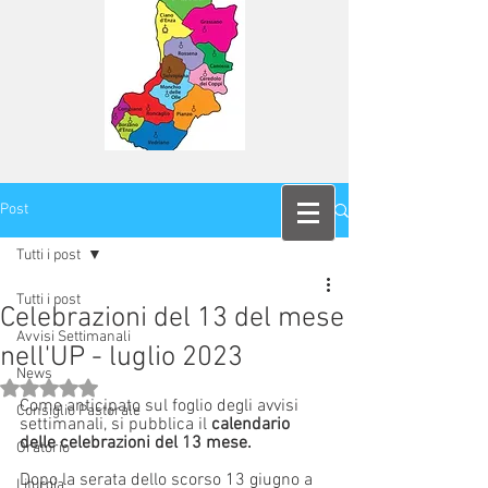
Post
Tutti i post
Tutti i post
Celebrazioni del 13 del mese
Avvisi Settimanali
nell'UP - luglio 2023
News
Valutazione NaN stelle su 5.
Come anticipato sul foglio degli avvisi 
Consiglio Pastorale
settimanali, si pubblica il 
calendario 
delle celebrazioni del 13 mese.
Oratorio
Dopo la serata dello scorso 13 giugno a 
Liturgia