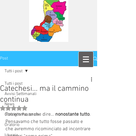
Post
Tutti i post
Tutti i post
Catechesi... ma il cammino
Avvisi Settimanali
continua
News
Valutazione NaN stelle su 5.
Potremmo anche dire… 
nonostante tutto
.
Consiglio Pastorale
Pensavamo che tutto fosse passato e 
Oratorio
che avremmo ricominciato ad incontrare 
Liturgia