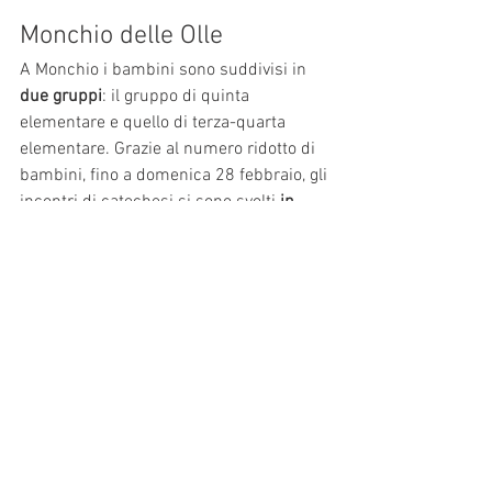
Monchio delle Olle
A Monchio i bambini sono suddivisi in 
due gruppi
: il gruppo di quinta 
elementare e quello di terza-quarta 
elementare. Grazie al numero ridotto di 
bambini, fino a domenica 28 febbraio, gli 
incontri di catechesi si sono svolti
 in 
presenza
 con cadenza bisettimanale per 
ogni gruppo. Il gruppo dei più grandi 
dovrebbe ricevere quest’anno per la 
prima volta il sacramento della Prima 
Comunione, mentre i più piccoli la Prima 
Confessione.
Ora, in seguito alle nuove restrizioni, 
stiamo valutando se organizzare delle 
attività
 a distanza
 via web.
News
Catechesi