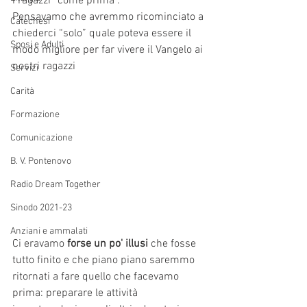
i ragazzi “come prima”.
Pensavamo che avremmo ricominciato a 
Catechesi
chiederci “solo” quale poteva essere il 
Sposi e Adulti
modo migliore per far vivere il Vangelo ai 
nostri ragazzi
Servizi
Carità
Formazione
Comunicazione
B. V. Pontenovo
Radio Dream Together
Sinodo 2021-23
Anziani e ammalati
Ci eravamo 
forse un po' illusi 
che fosse 
tutto finito e che piano piano saremmo 
ritornati a fare quello che facevamo 
prima: preparare le attività 