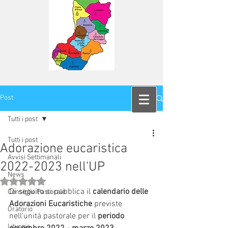
Post
Tutti i post
Tutti i post
Adorazione eucaristica
Avvisi Settimanali
2022-2023 nell'UP
News
Valutazione NaN stelle su 5.
Di seguito si pubblica il 
calendario delle 
Consiglio Pastorale
Adorazioni Eucaristiche
 previste 
Oratorio
nell'unità pastorale per il 
periodo 
Liturgia