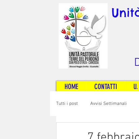
Unit
D
HOME
CONTATTI
U.
Tutti i post
Avvisi Settimanali
Sposi e Adulti
Servizi
C
7 febbraio