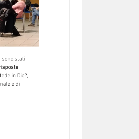
i sono stati 
risposte 
ede in Dio?, 
nale e di 