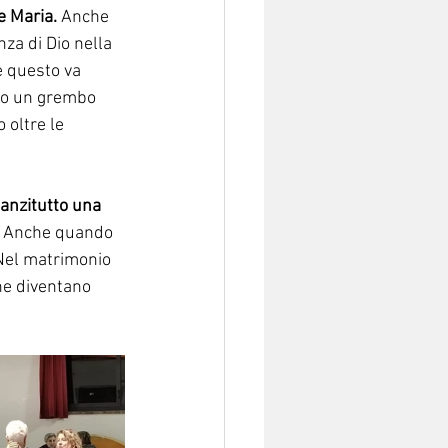
e Maria.
 Anche 
nza di Dio nella 
e questo va 
to un grembo 
oltre le 
 anzitutto una 
 
Anche quando 
 Nel matrimonio 
che diventano 