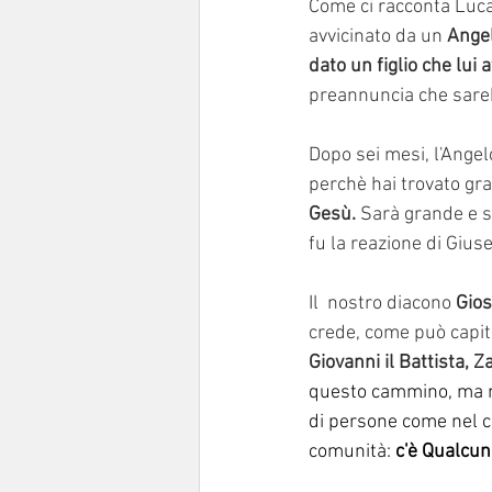
Come ci racconta Luca
avvicinato da un 
Angel
dato un figlio che lui
preannuncia che sare
Dopo sei mesi, l'Angel
perchè hai trovato gra
Gesù.
 Sarà grande e s
fu la reazione di Gi
Il  nostro diacono 
Gio
crede, come può capita
Giovanni il Battista, 
questo cammino, ma n
di persone come nel cas
comunità: 
c'è Qualcun