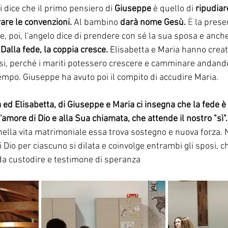
 dice che il primo pensiero di 
Giuseppe
 è quello di 
ripudiar
are le convenzioni.
 Al bambino 
darà nome Gesù.
È
 la prese
e, poi, l'angelo dice di prendere con sé la sua sposa e anch
 
Dalla fede, la coppia cresce.
 Elisabetta e Maria hanno crea
si, perché i mariti potessero crescere e camminare andando 
empo. Giuseppe ha avuto poi il compito di accudire Maria.
 ed Elisabetta, di Giuseppe e Maria ci insegna che la fede è
'amore di Dio e alla Sua chiamata, che attende il nostro "sì".
 nella vita matrimoniale essa trova sostegno e nuova forza.
di Dio per ciascuno si dilata e coinvolge entrambi gli sposi, 
 da custodire e testimone di speranza