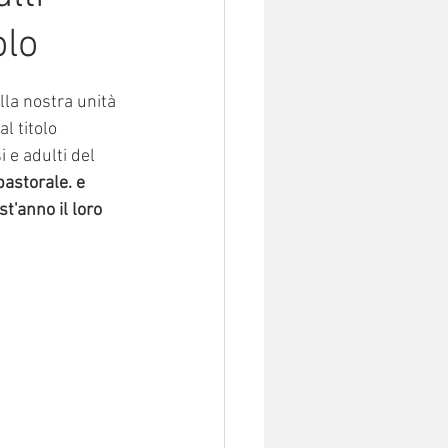
olo
lla nostra unità 
l titolo 
 e adulti del 
pastorale. e 
t'anno il loro 