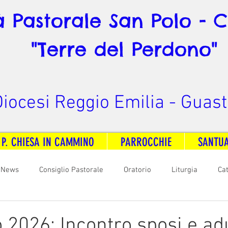
à Pastorale San Polo - 
"Terre del Perdono"
iocesi Reggio Emilia - Guast
 P. CHIESA IN CAMMINO
PARROCCHIE
SANTU
News
Consiglio Pastorale
Oratorio
Liturgia
Ca
arità
Formazione
Comunicazione
B. V. Pontenovo
 2026: Incontro sposi e adu