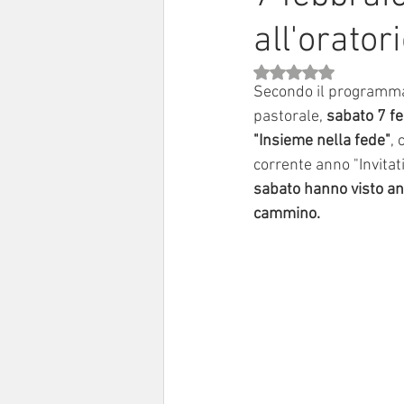
all'orato
Sinodo 2021-23
Anziani e a
Valutazione NaN stell
Secondo il programma 
pastorale, 
sabato 7 f
"Insieme nella fede"
, 
corrente anno "Invitati
sabato hanno visto anc
cammino.