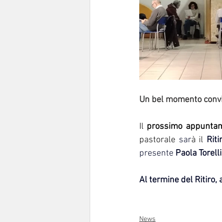
Un bel momento convivia
Il 
prossimo appunta
pastorale 
sar
à il
Rit
presente 
Paola Torelli
Al termine del Ritiro,
News