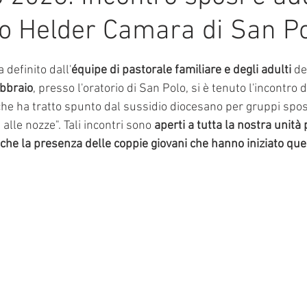
rio Helder Camara di San P
mmalati
e su 5.
definito dall'
équipe di pastorale familiare e degli adulti
 de
ebbraio
, presso l'oratorio di San Polo, si è tenuto l'incontro da
che ha tratto spunto dal sussidio diocesano per gruppi sposi
 alle nozze". Tali incontri sono 
aperti a tutta la nostra unità 
he la presenza delle coppie giovani che hanno iniziato ques