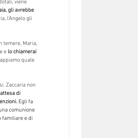
otali, viene 
ia, gli avrebbe 
ia, l'Angelo gli 
n temere, Maria, 
e e 
lo chiamerai 
 sappiamo quale 
osi. Zaccaria non 
attesa di 
enzioni.
Egli fa 
e una comunione 
 familiare e di 