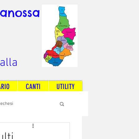
Canossa
alla
ARIO
CANTI
UTILITY
techesi
Radio Dream Together
lti