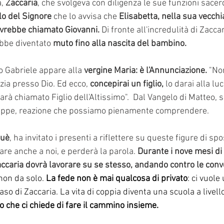
, 
Zaccaria
, che svolgeva con diligenza le sue funzioni sacerd
o del Signore
 che lo avvisa che 
Elisabetta, nella sua vecchia
 avrebbe chiamato Giovanni.
 Di fronte all'incredulità di Zaccar
bbe diventato 
muto fino alla nascita del bambino.
o Gabriele appare alla 
vergine Maria: è l'Annunciazione.
 "No
zia presso Dio. Ed ecco, 
concepirai un figlio,
 lo darai alla luc
arà chiamato Figlio dell'Altissimo".  Dal Vangelo di Matteo,
useppe, reazione che possiamo pienamente comprendere.
suè
, ha invitato i presenti a riflettere su queste figure di sp
re anche a noi, e perderà la parola. 
Durante i nove mesi di 
Zaccaria dovrà lavorare su se stesso, andando contro le conv
on da solo. 
La fede non è mai qualcosa di privato
: ci vuol
o di Zaccaria. La vita di coppia diventa una scuola a livello
o che ci chiede di fare il cammino insieme. 