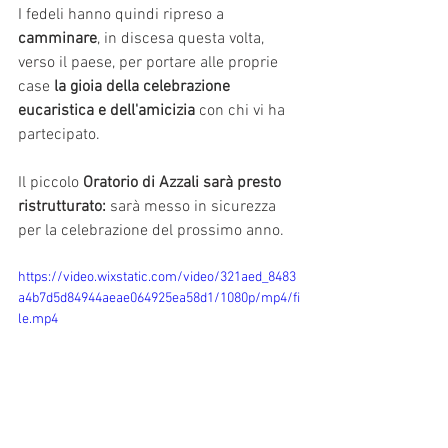
I fedeli hanno quindi ripreso a
camminare
, in discesa questa volta, 
verso il paese, per portare alle proprie 
case 
la gioia della celebrazione 
eucaristica e dell'amicizia 
con chi vi ha 
partecipato. 
Il piccolo 
Oratorio di Azzali sarà presto 
ristrutturato:
 sarà messo in sicurezza 
per la celebrazione del prossimo anno.
https://video.wixstatic.com/video/321aed_8483
a4b7d5d84944aeae064925ea58d1/1080p/mp4/fi
le.mp4