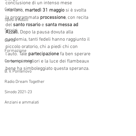
conclusione di un intenso mese 
Catechesi
mariano, 
martedì 31 maggio
 si è svolta 
la programmata 
processione
, con recita 
Sposi e Adulti
del 
santo rosario
 e 
santa messa ad 
Servizi
Azzali.
 Dopo la pausa dovuta alla 
pandemia, tanti fedeli hanno raggiunto il 
Carità
piccolo oratorio, chi a piedi chi con 
Formazione
l'auto. Tale 
partecipazione
 fa ben sperare 
in tempi migliori e la luce dei flambeaux 
Comunicazione
bene ha simboleggiato questa speranza. 
B. V. Pontenovo
Radio Dream Together
Sinodo 2021-23
Anziani e ammalati