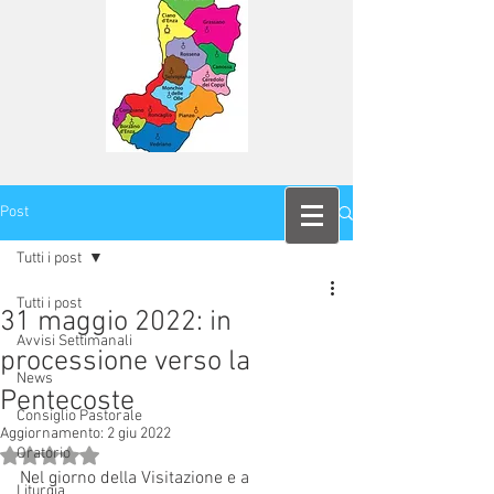
Post
Tutti i post
Tutti i post
31 maggio 2022: in
Avvisi Settimanali
processione verso la
News
Pentecoste
Consiglio Pastorale
Aggiornamento:
2 giu 2022
Oratorio
Valutazione NaN stelle su 5.
Nel giorno della Visitazione e a 
Liturgia