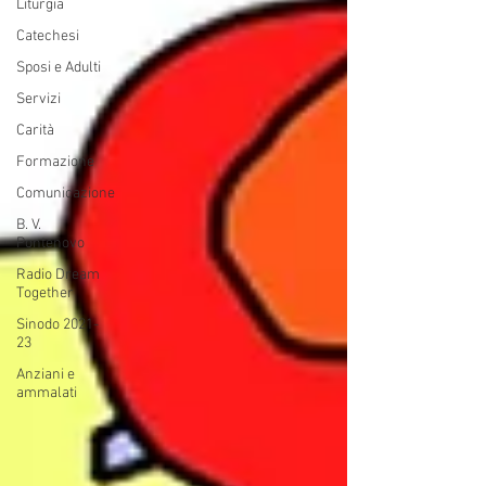
Liturgia
Catechesi
Sposi e Adulti
Servizi
Carità
Formazione
Comunicazione
B. V.
Pontenovo
Radio Dream
Together
Sinodo 2021-
23
Anziani e
ammalati