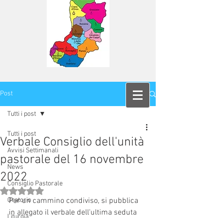
Post
Tutti i post
Tutti i post
Verbale Consiglio dell'unità
Avvisi Settimanali
pastorale del 16 novembre
News
2022
Consiglio Pastorale
Valutazione NaN stelle su 5.
Oratorio
Per un cammino condiviso, si pubblica 
in allegato il verbale dell'ultima seduta 
Liturgia