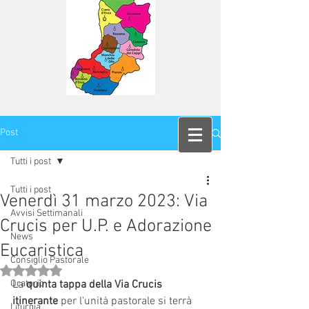
Post
Tutti i post
Tutti i post
Venerdì 31 marzo 2023: Via
Avvisi Settimanali
Crucis per U.P. e Adorazione
News
Eucaristica
Consiglio Pastorale
Valutazione NaN stelle su 5.
Oratorio
La 
quinta tappa della Via Crucis 
itinerante
 per l'unità pastorale si terrà 
Liturgia