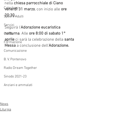
nella 
chiesa parrocchiale di Ciano 
Catechesi
venerdì 31 marzo
, con inizio alle 
ore 
20:30.
Sposi e Adulti
Servizi
Seguirà l'
Adorazione eucaristica 
notturna
. Alle 
ore 8:00 di sabato 1° 
Carità
aprile
 ci sarà la celebrazione della 
santa 
Formazione
Messa
 a conclusione dell’
Adorazione.
Comunicazione
B. V. Pontenovo
Radio Dream Together
Sinodo 2021-23
Anziani e ammalati
News
Liturgia