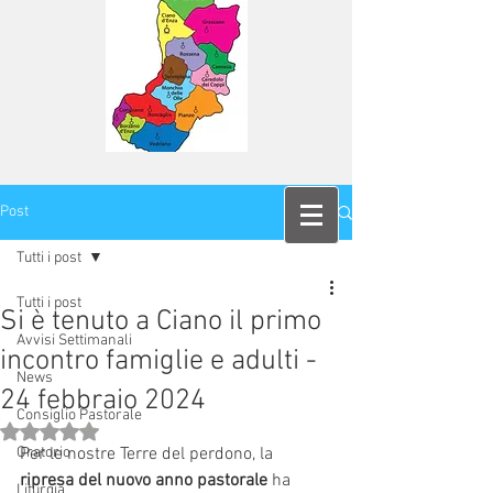
Post
Tutti i post
Tutti i post
Si è tenuto a Ciano il primo
Avvisi Settimanali
incontro famiglie e adulti -
News
24 febbraio 2024
Consiglio Pastorale
Valutazione NaN stelle su 5.
Oratorio
Per le nostre Terre del perdono, la
ripresa del nuovo anno pastorale
 ha 
Liturgia