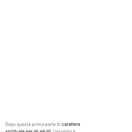
Dopo questa prima parte di 
carattere 
spirituale per gli adulti
, l'incontro è 