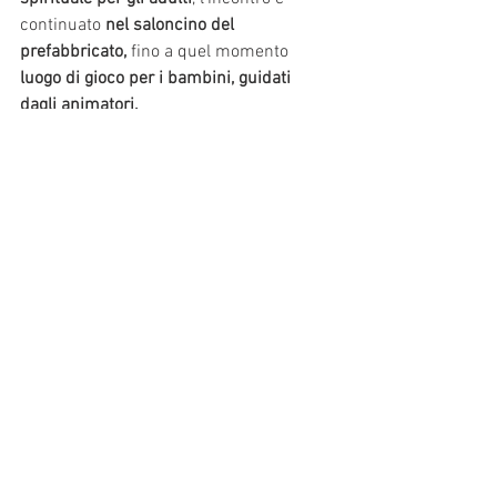
continuato
 nel saloncino del 
prefabbricato, 
fino a quel momento
luogo di gioco per i bambini, guidati 
dagli animatori. 
La serata si è conclusa 
con una
 pizzata 
per tutti.