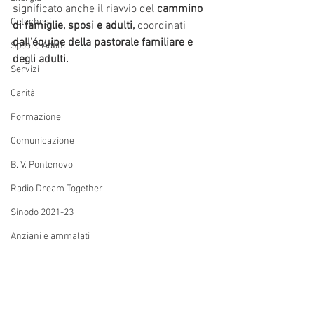
significato anche il riavvio del 
cammino 
Catechesi
di famiglie, sposi e adulti,
 coordinati 
dall'équipe della pastorale familiare e 
Sposi e Adulti
degli adulti.
Servizi
Carità
Formazione
Comunicazione
B. V. Pontenovo
Radio Dream Together
Sinodo 2021-23
Anziani e ammalati