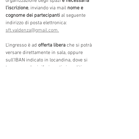
organizzazione degli spazi 
è necessaria 
l’iscrizione
, inviando via mail 
nome e 
cognome dei partecipanti
 al seguente 
indirizzo di posta elettronica: 
sft.valdenza@gmail.com
.
L’ingresso è ad 
offerta libera
 che si potrà 
versare direttamente in sala, oppure 
sull’IBAN indicato in locandina, dove si 
trovano anche i riferimenti ai crediti 
formativi per gli insegnanti di religione.
News
Formazione
Comunicazione