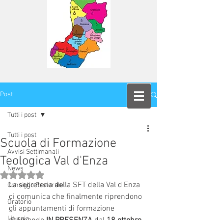
Post
Tutti i post
Tutti i post
Scuola di Formazione
Avvisi Settimanali
Teologica Val d'Enza
News
Valutazione NaN stelle su 5.
La segreteria della SFT della Val d'Enza 
Consiglio Pastorale
ci comunica che finalmente riprendono 
Oratorio
gli appuntamenti di formazione 
Liturgia