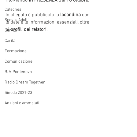
ritornando 
IN PRESENZA 
dal 
18 ottobre
.
Catechesi
In allegato è pubblicata la 
locandina
 con 
Sposi e Adulti
le date e le informazioni essenziali, oltre 
ai 
profili dei relatori
.
Servizi
Carità
Formazione
Comunicazione
B. V. Pontenovo
Radio Dream Together
Sinodo 2021-23
Anziani e ammalati