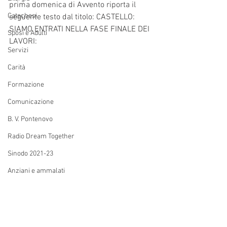
prima domenica di Avvento riporta il 
Catechesi
seguente testo dal titolo: CASTELLO: 
SIAMO ENTRATI NELLA FASE FINALE DEI 
Sposi e Adulti
LAVORI:
Servizi
Carità
Formazione
Comunicazione
B. V. Pontenovo
Radio Dream Together
Sinodo 2021-23
Anziani e ammalati