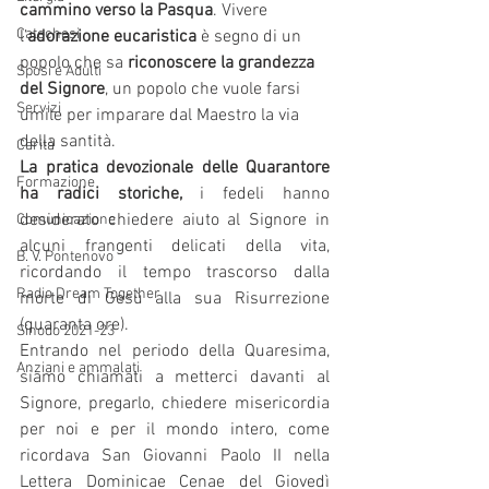
cammino verso la Pasqua
. Vivere 
Catechesi
l’
adorazione eucaristica
 è segno di un 
popolo che sa 
riconoscere la grandezza 
Sposi e Adulti
del Signore
, un popolo che vuole farsi 
Servizi
umile per imparare dal Maestro la via 
della santità. 
Carità
La pratica devozionale delle Quarantore 
Formazione
ha radici storiche,
 i fedeli hanno 
desiderato chiedere aiuto al Signore in 
Comunicazione
alcuni frangenti delicati della vita, 
B. V. Pontenovo
ricordando il tempo trascorso dalla 
Radio Dream Together
morte di Gesù alla sua Risurrezione 
(quaranta ore). 
Sinodo 2021-23
Entrando nel periodo della Quaresima, 
Anziani e ammalati
siamo chiamati a metterci davanti al 
Signore, pregarlo, chiedere misericordia 
per noi e per il mondo intero, come 
ricordava San Giovanni Paolo II nella 
Lettera Dominicae Cenae del Giovedì 