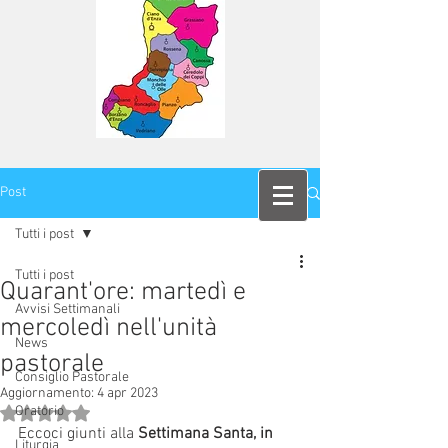
Post
Tutti i post
Tutti i post
Quarant'ore: martedì e
Avvisi Settimanali
mercoledì nell'unità
News
pastorale
Consiglio Pastorale
Aggiornamento:
4 apr 2023
Oratorio
Valutazione NaN stelle su 5.
Eccoci giunti alla 
Settimana Santa, in 
Liturgia