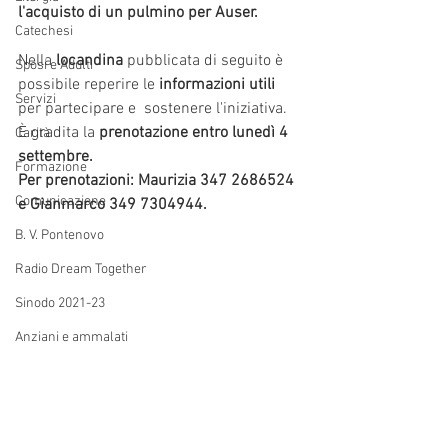
l'acquisto di un pulmino per Auser.
Catechesi
Nella
 locandina
 pubblicata di seguito è 
Sposi e Adulti
possibile reperire le
 informazioni utili
Servizi
per partecipare e  sostenere l'iniziativa.  
È gradita la
 prenotazione entro lunedì 4 
Carità
settembre. 
Formazione
Per prenotazioni: Maurizia 347 2686524 
Comunicazione
e Gianmarco 349 7304944.
B. V. Pontenovo
Radio Dream Together
Sinodo 2021-23
Anziani e ammalati