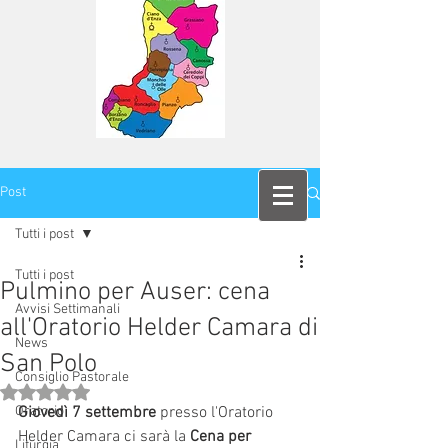
Post
Tutti i post
Tutti i post
Pulmino per Auser: cena
Avvisi Settimanali
all'Oratorio Helder Camara di
News
San Polo
Consiglio Pastorale
Valutazione NaN stelle su 5.
Oratorio
Giovedì 7 settembre 
presso l'Oratorio 
Helder Camara ci sarà la 
Cena per 
Liturgia