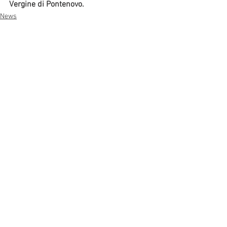
Vergine di Pontenovo.
News
Consiglio Pastorale
Comunicazione
Mostra tutti
Post recenti