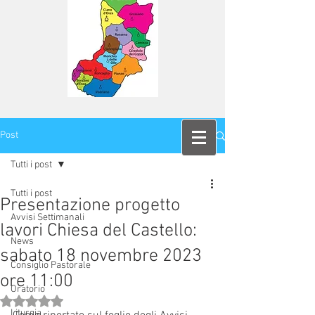
Post
Tutti i post
Tutti i post
Presentazione progetto
Avvisi Settimanali
lavori Chiesa del Castello:
News
sabato 18 novembre 2023
Consiglio Pastorale
ore 11:00
Oratorio
Valutazione NaN stelle su 5.
Liturgia