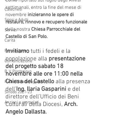
Come riportato sul foglio degli Avvisi 
settimanali, entro la fine del mese di 
Catechesi
novembre 
inizieranno le opere di 
Sposi e Adulti
restauro, rinnovo e recupero funzionale
della nostra 
Chiesa Parrocchiale del 
Servizi
Castello di San Polo.
Carità
Invitiamo
 tutti i fedeli e la 
Formazione
popolazione alla 
presentazione 
Comunicazione
del progetto sabato 18 
B. V. Pontenovo
novembre alle ore 11:00 nella 
Chiesa del Castello
 alla presenza 
Radio Dream Together
dell’
Ing. Ilaria Gasparini
 e del 
Sinodo 2021-23
direttore dell’Ufficio dei Beni 
Anziani e ammalati
Culturali della Diocesi, 
Arch. 
Angelo Dallasta.