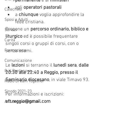
permanente 
e ai 
ministeri
agli 
operatori pastorali
Catechesi
a 
chiunque
 voglia approfondire la 
Sposi e Adulti
fede cristiana.
Propone un 
percorso ordinario, biblico e 
Servizi
liturgico
 ed è possibile frequentare 
Carità
singoli corsi o gruppi di corsi, con o 
Formazione
senza esami. 
Comunicazione
Le 
lezioni
 si terranno il 
lunedì sera
, 
dalle 
B. V. Pontenovo
20:30 alle 22:40 a Reggio, presso il 
Seminario diocesano
, in viale Timavo 93.
Radio Dream Together
Sinodo 2021-23
Per informazioni e iscrizioni: 
sft.reggio@gmail.com
Anziani e ammalati