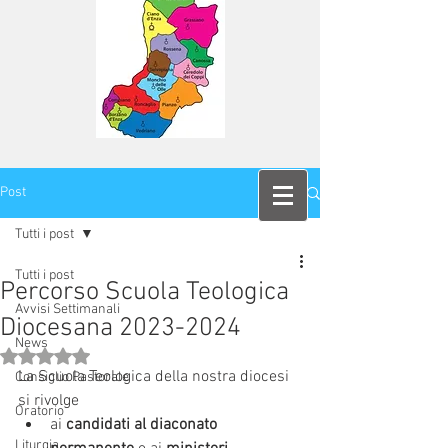
Post
Tutti i post
Tutti i post
Percorso Scuola Teologica
Avvisi Settimanali
Diocesana 2023-2024
News
Valutazione NaN stelle su 5.
La Scuola Teologica della nostra diocesi 
Consiglio Pastorale
si rivolge 
Oratorio
ai
 candidati al diaconato 
Liturgia