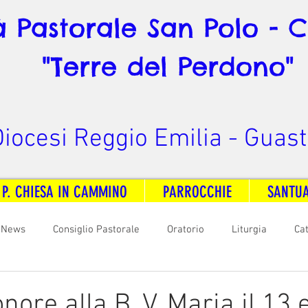
à Pastorale San Polo - 
"Terre del Perdono"
iocesi Reggio Emilia - Guast
 P. CHIESA IN CAMMINO
PARROCCHIE
SANTU
News
Consiglio Pastorale
Oratorio
Liturgia
Ca
arità
Formazione
Comunicazione
B. V. Pontenovo
onore alla B. V. Maria il 13 e