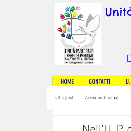
Unit
D
HOME
CONTATTI
U.
Tutti i post
Avvisi Settimanali
Sposi e Adulti
Servizi
C
Nell’U. P. 