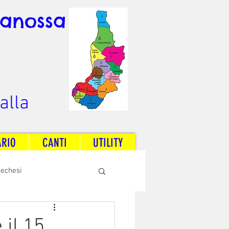
Canossa
alla
ARIO
CANTI
UTILITY
techesi
Radio Dream Together
 il 15