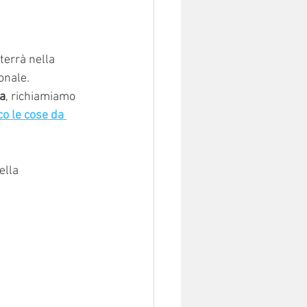
terrà nella 
onale.
ia
, richiamiamo 
co le cose da 
ella 