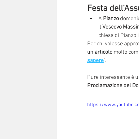
Festa dell’As
A 
Pianzo
 domeni
Il 
Vescovo Massi
chiesa di Pianzo 
Per chi volesse approf
un 
articolo
 molto comp
sapere
”.
Pure interessante è u
Proclamazione del Do
https://www.youtube.