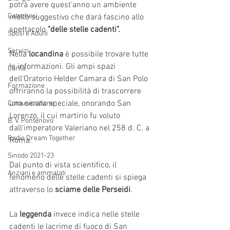
potrà avere quest'anno un ambiente 
Catechesi
molto suggestivo che darà fascino allo 
spettacolo 
"delle stelle cadenti".
Sposi e Adulti
Servizi
Nella
 locandina
 è possibile trovare tutte 
le informazioni. Gli ampi spazi 
Carità
dell'Oratorio Helder Camara di San Polo 
Formazione
offriranno la possibilità di trascorrere 
una serata speciale, onorando San 
Comunicazione
Lorenzo, il cui martirio fu voluto 
B. V. Pontenovo
dall'imperatore Valeriano nel 258 d. C. a 
Radio Dream Together
Roma.
Sinodo 2021-23
Dal punto di vista scientifico, il 
Anziani e ammalati
fenomeno delle stelle cadenti si spiega 
attraverso lo 
sciame delle Perseidi
.
La 
leggenda 
invece indica nelle stelle 
cadenti le lacrime di fuoco di San 