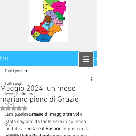
Post
Tutti i post
Tutti i post
Maggio 2024: un mese
Avvisi Settimanali
mariano pieno di Grazie
News
Valutazione NaN stelle su 5.
Il mio primo 
mese di maggio tra voi
 è 
Consiglio Pastorale
stato segnato da tante sere in cui sono 
Oratorio
andato a r
ecitare il Rosario
 in posti della 
Liturgia