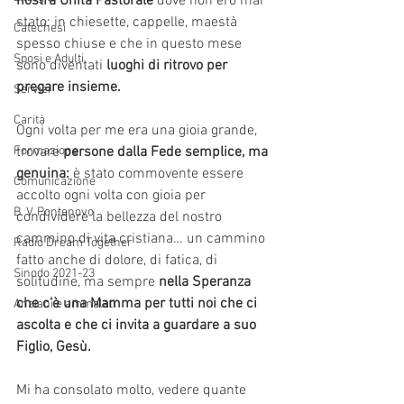
nostra Unità Pastorale
 dove non ero mai 
stato: in chiesette, cappelle, maestà 
Catechesi
spesso chiuse e che in questo mese 
Sposi e Adulti
sono diventati 
luoghi di ritrovo per 
pregare insieme.
Servizi
Carità
Ogni volta per me era una gioia grande, 
Formazione
trovare 
persone dalla Fede semplice, ma 
genuina: 
è stato commovente essere 
Comunicazione
accolto ogni volta con gioia per 
B. V. Pontenovo
condividere la bellezza del nostro 
cammino di vita cristiana… un cammino 
Radio Dream Together
fatto anche di dolore, di fatica, di 
Sinodo 2021-23
solitudine, ma sempre 
nella Speranza 
che c’è una Mamma per tutti noi che ci 
Anziani e ammalati
ascolta e che ci invita a guardare a suo 
Figlio, Gesù. 
Mi ha consolato molto, vedere quante 