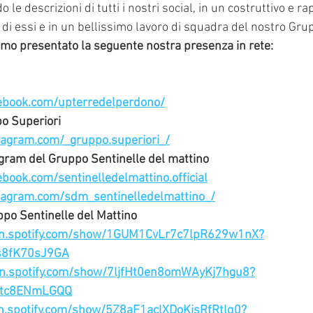
 le descrizioni di tutti i nostri social, in un costruttivo e r
o di essi e in un bellissimo lavoro di squadra del nostro Gru
mo presentato la seguente nostra presenza in rete: 
ebook.com/upterredelperdono/
o Superiori
tagram.com/_gruppo.superiori_/
gram del Gruppo Sentinelle del mattino
book.com/sentinelledelmattino.official
tagram.com/sdm_sentinelledelmattino_/
ppo Sentinelle del Mattino
en.spotify.com/show/1GUM1CvLr7c7lpR629w1nX?
s8fK70sJ9GA
en.spotify.com/show/7ljfHt0en8omWAyKj7hgu8?
Crtc8ENmLGQQ
en.spotify.com/show/5Z8aF1aclXDoKjsRfRtlq0?