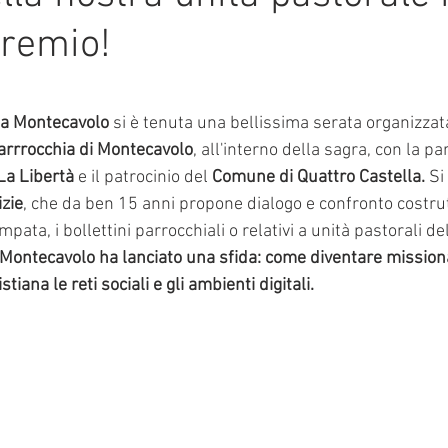
premio!
mmalati
e su 5.
 a Montecavolo
 si è tenuta una bellissima serata organizzata
arrrocchia di Montecavolo
, all'interno della sagra, con la pa
La Libertà
 e il patrocinio del 
Comune di Quattro Castella.
 Si
zie
, che da ben 15 anni propone dialogo e confronto costrutt
mpata, i bollettini parrocchiali o relativi a unità pastorali de
ontecavolo ha lanciato una sfida: come diventare missionari
tiana le reti sociali e gli ambienti digitali.