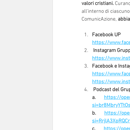
valori cristiani. 
Curando
all'interno di ciascun
ComunicAzione, 
abbia
Facebook UP
https://www.fac
 Instagram Grupp
https://www.ins
Facebook e Insta
https://www.face
https://www.ins
 Podcast del Gru
a.       
https://op
si=br8MbryYTtO
b.       
https://op
si=RrjlA3XpRQ
c.       
https://op