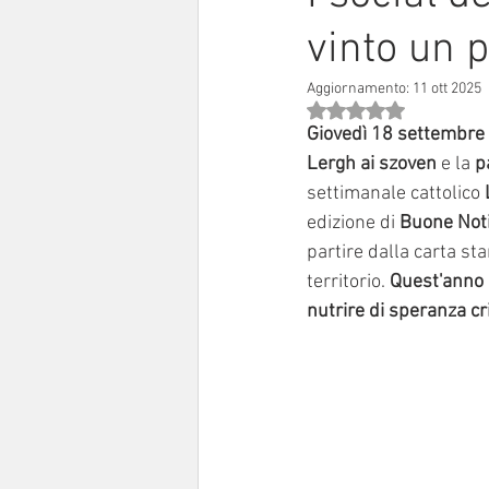
vinto un 
Sinodo 2021-23
Anziani e a
Aggiornamento:
11 ott 2025
Valutazione NaN stell
Giovedì 18 settembre
Lergh ai szoven
 e la 
p
settimanale cattolico 
edizione di 
Buone Noti
partire dalla carta sta
territorio. 
Quest'anno M
nutrire di speranza cris