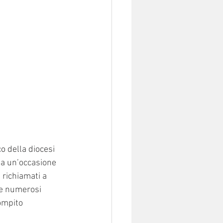
o della diocesi 
ta u
n’occasione 
a richiamati a 
te numerosi 
ompito 