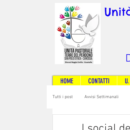
Unit
D
HOME
CONTATTI
U.
Tutti i post
Avvisi Settimanali
Sposi e Adulti
Servizi
C
I social d