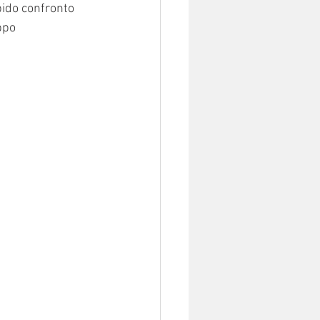
apido confronto 
ppo 