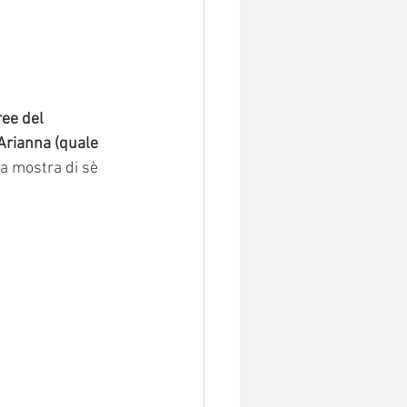
ree del 
Arianna (quale 
la mostra di sè 