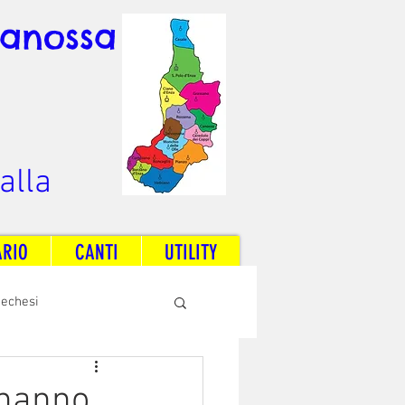
Canossa
alla
ARIO
CANTI
UTILITY
techesi
Radio Dream Together
 hanno