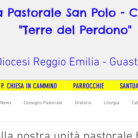
à Pastorale San Polo - 
"Terre del Perdono"
iocesi Reggio Emilia - Guast
 P. CHIESA IN CAMMINO
PARROCCHIE
SANTU
News
Consiglio Pastorale
Oratorio
Liturgia
Ca
arità
Formazione
Comunicazione
B. V. Pontenovo
ella nostra unità pastorale