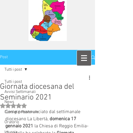
Post
Tutti i post
Tutti i post
Giornata diocesana del
Avvisi Settimanali
Seminario 2021
News
Valutazione NaN stelle su 5.
Come preannunciato dal settimanale 
Consiglio Pastorale
diocesano La Libertà, 
domenica 17 
Oratorio
gennaio 2021
 la Chiesa di Reggio Emilia-
Liturgia