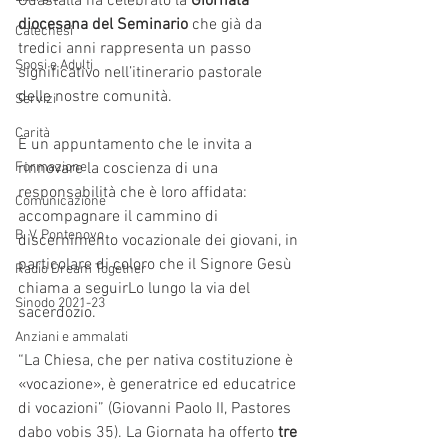
Guastalla ha celebrato la 
Giornata 
diocesana del Seminario
 che già da 
Catechesi
tredici anni rappresenta un passo 
Sposi e Adulti
significativo nell’itinerario pastorale 
delle nostre comunità.
Servizi
Carità
È un appuntamento che le invita a 
Formazione
rinnovare la coscienza di una 
responsabilità che è loro affidata: 
Comunicazione
accompagnare il cammino di 
B. V. Pontenovo
discernimento vocazionale dei giovani, in 
particolare di coloro che il Signore Gesù 
Radio Dream Together
chiama a seguirLo lungo la via del 
Sinodo 2021-23
sacerdozio. 
Anziani e ammalati
“La Chiesa, che per nativa costituzione è 
«vocazione», è generatrice ed educatrice 
di vocazioni” (Giovanni Paolo II, Pastores 
dabo vobis 35). La Giornata ha offerto 
tre 