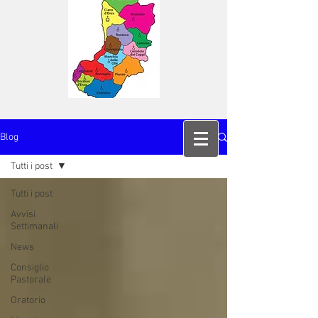
Blog
Tutti i post
Tutti i post
Avvisi
Settimanali
News
Consiglio
Pastorale
Oratorio