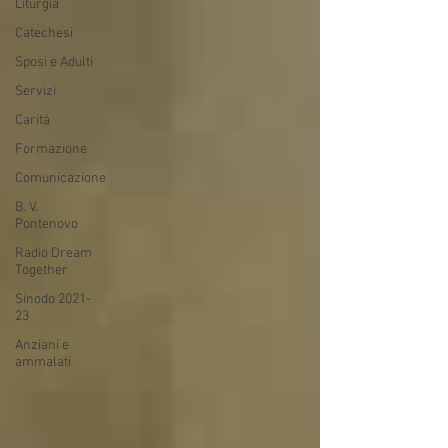
Liturgia
Catechesi
Sposi e Adulti
Servizi
Carità
Formazione
Comunicazione
B. V.
Pontenovo
Radio Dream
Together
Sinodo 2021-
23
Anziani e
ammalati