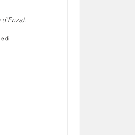
 
 d’Enza).
 e di 