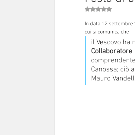
Valutazione NaN stell
Sinodo 2021-23
Anziani e a
In data 12 settembre 
cui si comunica che 
il Vescovo ha 
Collaboratore 
comprendente 
Canossa; ciò a
Mauro Vandelli