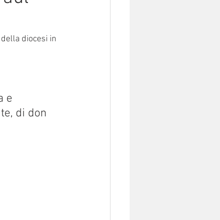
della diocesi in 
 e 
te, di don 