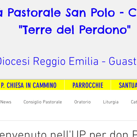
à Pastorale San Polo - 
"Terre del Perdono"
iocesi Reggio Emilia - Guast
 P. CHIESA IN CAMMINO
PARROCCHIE
SANTU
News
Consiglio Pastorale
Oratorio
Liturgia
Ca
arità
Formazione
Comunicazione
B. V. Pontenovo
benvenuto nell'UP per don 