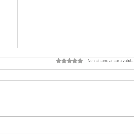
Valutazione 0 stelle su 5.
Non ci sono ancora valuta
Sabato 1° agosto 2026: festa
patronale a Ceredolo de' Coppi