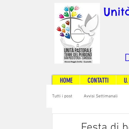
Unit
D
HOME
CONTATTI
U.
Tutti i post
Avvisi Settimanali
Sposi e Adulti
Servizi
C
Festa di 