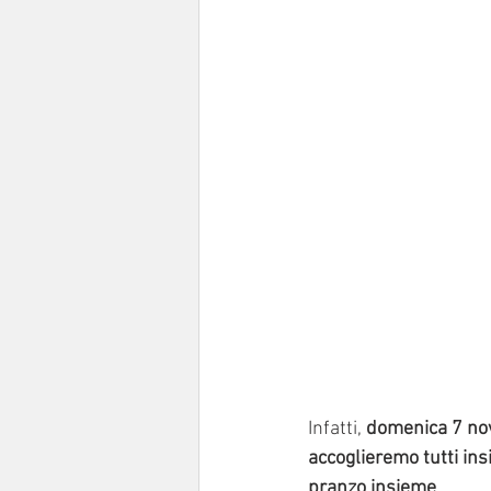
Infatti,
 domenica 7 no
accoglieremo tutti in
pranzo insieme
.