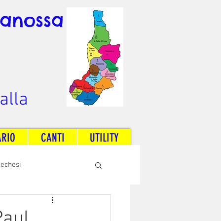
Canossa
alla
ARIO
CANTI
UTILITY
techesi
Radio Dream Together
Paul