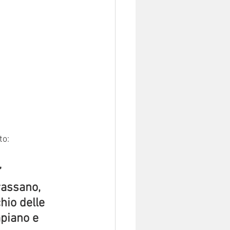
to:
”
rassano, 
io delle 
piano e 