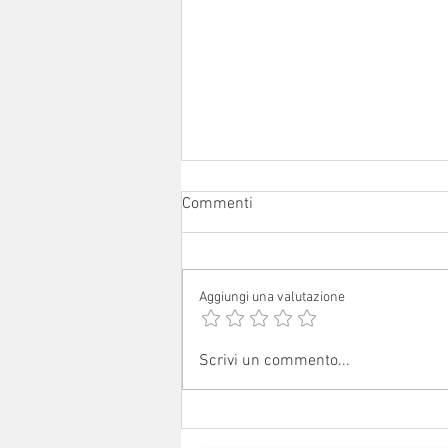
Commenti
Aggiungi una valutazione
Campeggio estivo a Giarola
Scrivi un commento...
2026